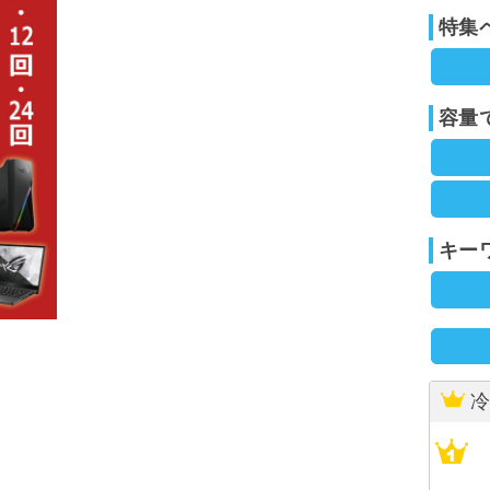
特集
容量
キー
冷