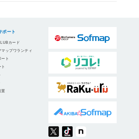
サポート
LUBカード
フマップワランティ
ポート
ート
ト
9
設置