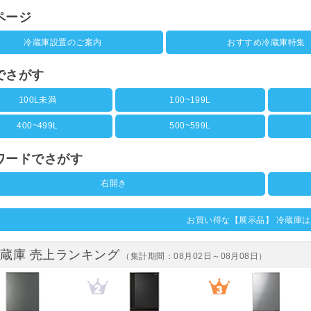
ページ
冷蔵庫設置のご案内
おすすめ冷蔵庫特集
でさがす
100L未満
100~199L
400~499L
500~599L
ワードでさがす
右開き
お買い得な【展示品】 冷蔵庫
蔵庫 売上ランキング
（集計期間：08月02日～08月08日）