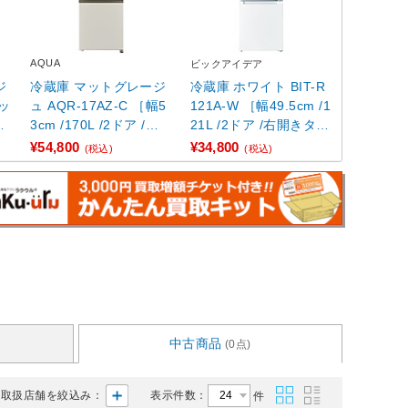
AQUA
ビックアイデア
ジ
冷蔵庫 マットグレージ
冷蔵庫 ホワイト BIT-R
ッ
ュ AQR-17AZ-C ［幅5
121A-W ［幅49.5cm /1
3
3cm /170L /2ドア /右
21L /2ドア /右開きタイ
開きタイプ /20 ...
プ］
¥54,800
¥34,800
(税込)
(税込)
中古商品
(0点)
取扱店舗を絞込み：
表示件数：
件