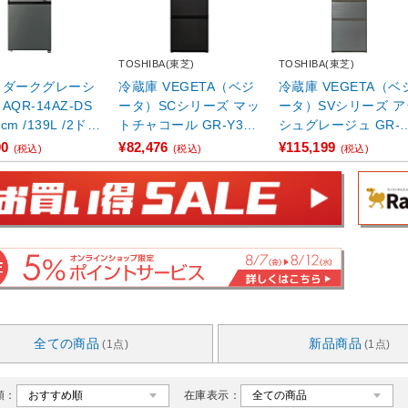
TOSHIBA(東芝)
TOSHIBA(東芝)
シ
冷蔵庫 VEGETA（ベジ
冷蔵庫 VEGETA（ベ
AQR-14AZ-DS
ータ）SCシリーズ マッ
ータ）SVシリーズ ア
cm /139L /2ドア
トチャコール GR-Y33S
シュグレージュ GR-Y
/右開きタイプ ...
C(KZ) ［幅60cm /3 ...
6SV(ZH) ［幅60cm /
00
¥82,476
¥115,199
(税込)
(税込)
(税込)
...
全ての商品
新品商品
(1点)
(1点)
順：
在庫表示：