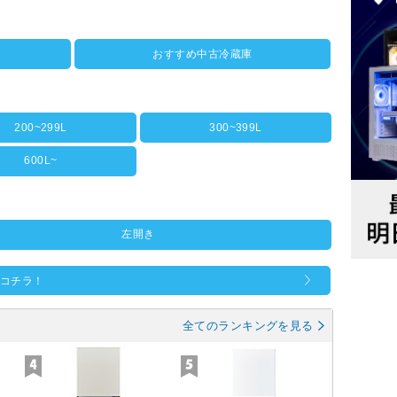
おすすめ中古冷蔵庫
200~299L
300~399L
600L~
左開き
はコチラ！
全てのランキングを見る