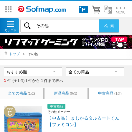
トップ
＞
その他
1
件 (全1点)
1
件から
1
件まで表示
全ての商品
新品商品
中古商品
(1点)
(0点)
(1点)
中古商品
その他メーカー
〔中古品〕 まじかるタルるートくん
【ファミコン】