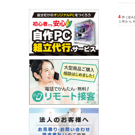
4
件 (全4
1
件から
4