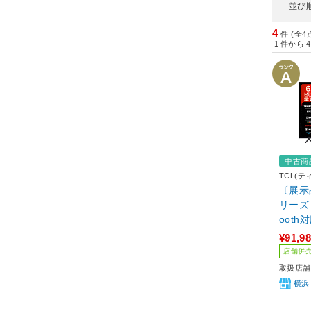
並び
4
件 (全4
1
件から
4
中古商
TCL(
〔展示
リーズ 65C6K ［65V型 /Blue
ooth対
チューナ
¥91,9
応］
店舗併
取扱店舗
横浜