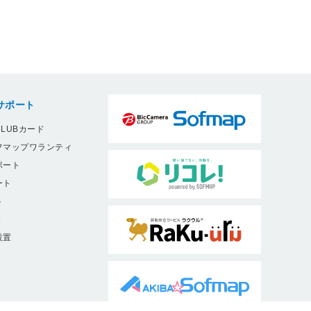
サポート
LUBカード
フマップワランティ
ポート
ート
ト
9
設置