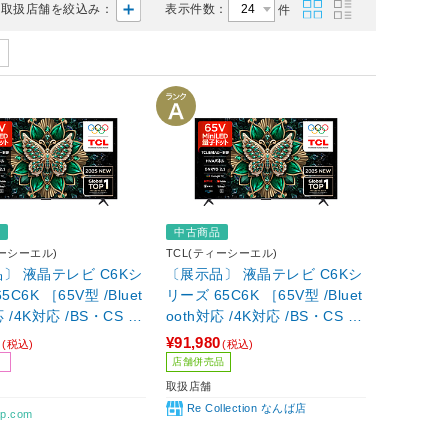
取扱店舗を絞込み：
表示件数：
件
品
中古商品
ィーシーエル)
TCL(ティーシーエル)
〕 液晶テレビ C6Kシ
〔展示品〕 液晶テレビ C6Kシ
リーズ 65C6K ［65V型 /Bluet
応 /4K対応 /BS・CS 4K
ooth対応 /4K対応 /BS・CS 4K
ー内蔵 /YouTube対
チューナー内蔵 /YouTube対
0
¥91,980
(税込)
(税込)
応］
店舗併売品
取扱店舗
Re Collection なんば店
p.com