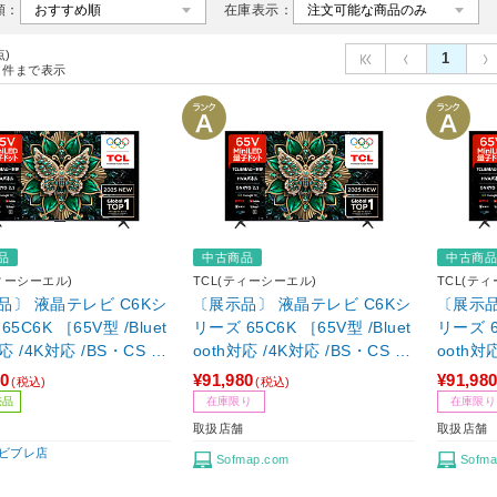
順：
在庫表示：
点)
1
件まで表示
品
中古商品
中古商
ティーシーエル)
TCL(ティーシーエル)
TCL(テ
品〕 液晶テレビ C6Kシ
〔展示品〕 液晶テレビ C6Kシ
〔展示品
t
リーズ 65C6K ［65V型 /Bluet
リーズ 65C6K ［65V型 /Bluet
応 /4K対応 /BS・CS 4K
ooth対応 /4K対応 /BS・CS 4K
ooth対
ー内蔵 /YouTube対
チューナー内蔵 /YouTube対
チューナ
80
¥91,980
¥91,98
(税込)
(税込)
応］
応］
売品
在庫限り
在庫限り
取扱店舗
取扱店舗
ビブレ店
Sofmap.com
Sofma