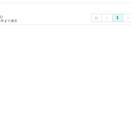
点)
1
件まで表示