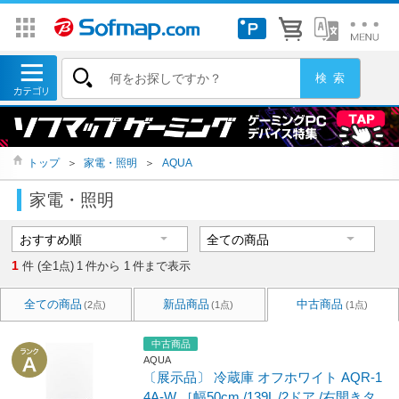
トップ
＞
家電・照明
＞
AQUA
家電・照明
1
件 (全1点)
1
件から
1
件まで表示
全ての商品
新品商品
中古商品
(2点)
(1点)
(1点)
中古商品
AQUA
〔展示品〕 冷蔵庫 オフホワイト AQR-1
4A-W ［幅50cm /139L /2ドア /右開きタ