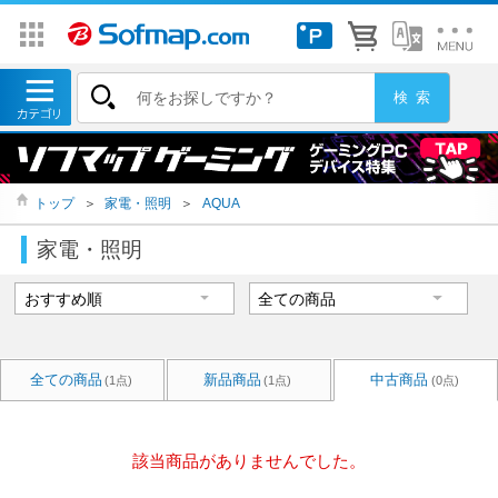
トップ
＞
家電・照明
＞
AQUA
家電・照明
全ての商品
新品商品
中古商品
(1点)
(1点)
(0点)
該当商品がありませんでした。