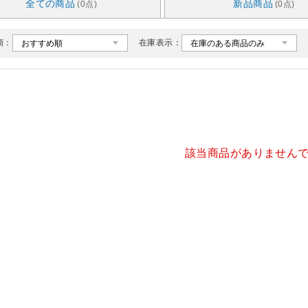
全ての商品
新品商品
(0点)
(0点)
順：
在庫表示：
該当商品がありません