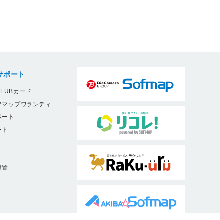
サポート
LUBカード
フマップワランティ
ポート
ート
ト
9
設置