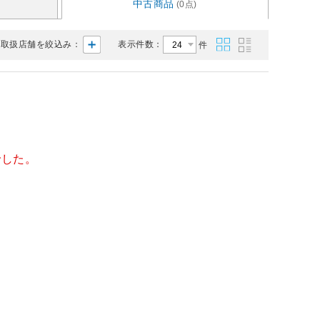
中古商品
(0点)
取扱店舗を絞込み：
表示件数：
件
でした。