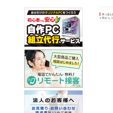
1
件 (全1
1
件から
1