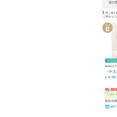
並び
1
件 (全1
1
件から
1
中古商
Anker
〔中古品〕
y 4 NC
¥5,480
店舗併
取扱店舗
神戸