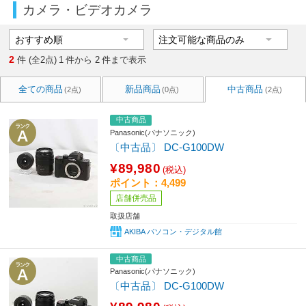
カメラ・ビデオカメラ
2
件 (全2点)
1
件から
2
件まで表示
全ての商品
新品商品
中古商品
(2点)
(0点)
(2点)
中古商品
Panasonic(パナソニック)
〔中古品〕 DC-G100DW
¥89,980
(税込)
ポイント：4,499
店舗併売品
取扱店舗
AKIBA パソコン・デジタル館
中古商品
Panasonic(パナソニック)
〔中古品〕 DC-G100DW