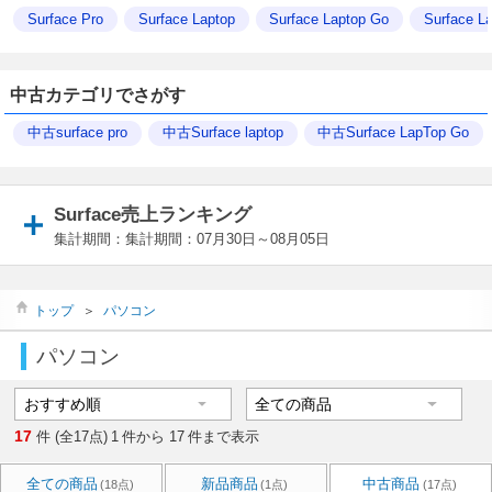
Surface Pro
Surface Laptop
Surface Laptop Go
Surface La
中古カテゴリでさがす
中古surface pro
中古Surface laptop
中古Surface LapTop Go
Surface売上ランキング
集計期間：集計期間：07月30日～08月05日
トップ
＞
パソコン
パソコン
17
件 (全17点)
1
件から
17
件まで表示
全ての商品
新品商品
中古商品
(18点)
(1点)
(17点)