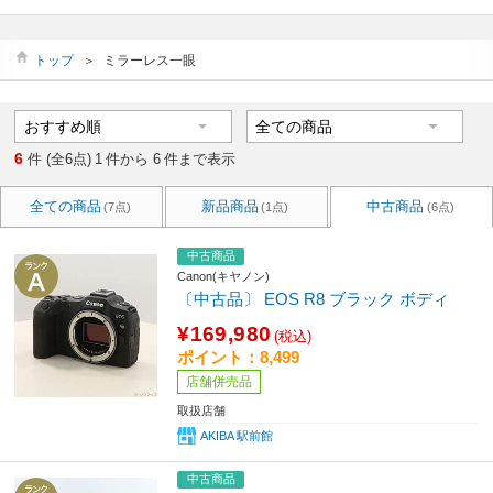
トップ
＞
ミラーレス一眼
6
件 (全6点)
1
件から
6
件まで表示
全ての商品
新品商品
中古商品
(7点)
(1点)
(6点)
中古商品
Canon(キヤノン)
〔中古品〕 EOS R8 ブラック ボディ
¥169,980
(税込)
ポイント：8,499
店舗併売品
取扱店舗
AKIBA 駅前館
中古商品