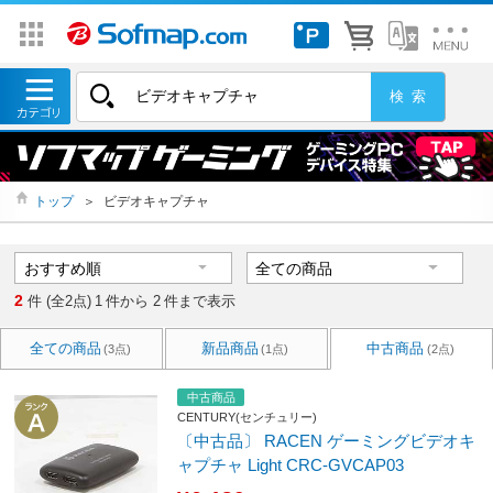
トップ
＞
ビデオキャプチャ
2
件 (全2点)
1
件から
2
件まで表示
全ての商品
新品商品
中古商品
(3点)
(1点)
(2点)
中古商品
CENTURY(センチュリー)
〔中古品〕 RACEN ゲーミングビデオキ
ャプチャ Light CRC-GVCAP03