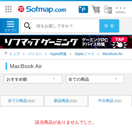
トップ
＞
パソコン
＞
Apple関連
＞
Appleノート
＞
MacBook Air
MacBook Air
全ての商品
新品商品
中古商品
(0点)
(0点)
(0点)
該当商品がありませんでした。