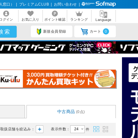
人窓口）
|
プレミアムCLUB
|
お問い合わせ
|
ログイン
お気に入り
ポイント確認
ランキング
Language
新規会員登録
カート
0
中古商品
(0点)
取扱店舗を絞込み：
表示件数：
件