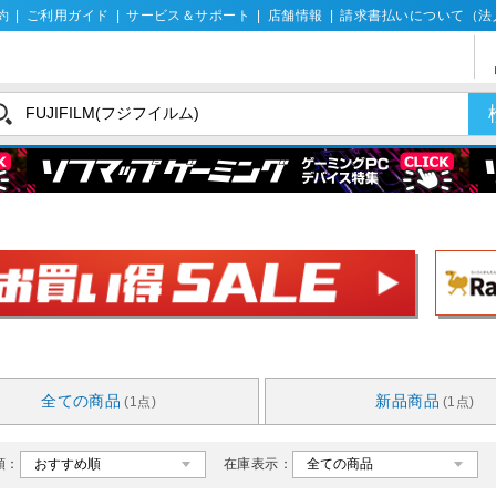
約
|
ご利用ガイド
|
サービス＆サポート
|
店舗情報
|
請求書払いについて（法
全ての商品
新品商品
(1点)
(1点)
順：
在庫表示：