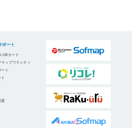
サポート
LUBカード
フマップワランティ
ポート
ート
ト
9
設置