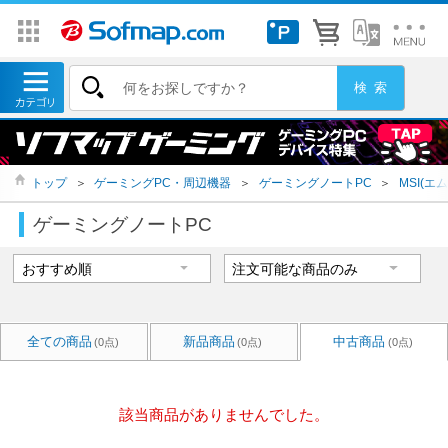
トップ
＞
ゲーミングPC・周辺機器
＞
ゲーミングノートPC
＞
MSI(エ
ゲーミングノートPC
全ての商品
新品商品
中古商品
(0点)
(0点)
(0点)
該当商品がありませんでした。