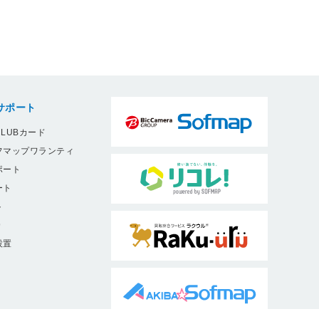
サポート
LUBカード
フマップワランティ
ポート
ート
ト
9
設置