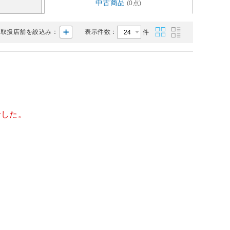
中古商品
(0点)
取扱店舗を絞込み：
表示件数：
件
でした。