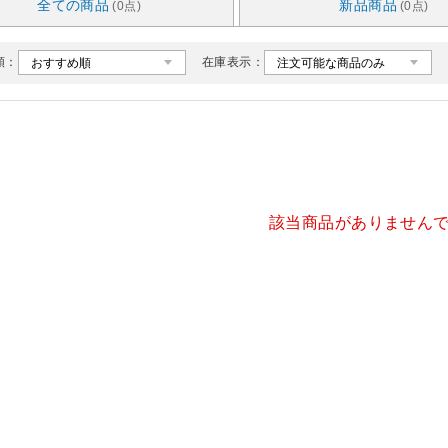
全ての商品
新品商品
(0点)
(0点)
順：
在庫表示：
該当商品がありません