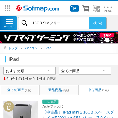
トップ
＞
パソコン
＞
iPad
iPad
1
件 (全1点)
1
件から
1
件まで表示
全ての商品
新品商品
中古商品
(1点)
(0点)
(1点)
中古商品
Apple(アップル)
〔中古品〕 iPad mini 2 16GB スペースグ
レイ ME800J／A SIMフリー ［7.9インチ