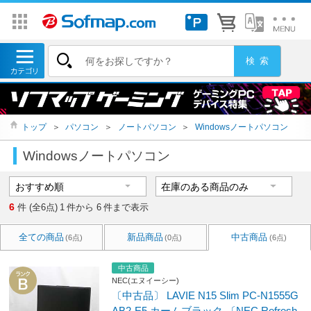
トップ
＞
パソコン
＞
ノートパソコン
＞
Windowsノートパソコン
Windowsノートパソコン
6
件 (全6点)
1
件から
6
件まで表示
全ての商品
新品商品
中古商品
(6点)
(0点)
(6点)
中古商品
NEC(エヌイーシー)
〔中古品〕 LAVIE N15 Slim PC-N1555G
AB2-E5 カームブラック 〔NEC Refresh