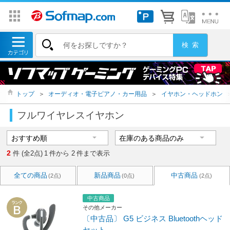
トップ
＞
オーディオ・電子ピアノ・カー用品
＞
イヤホン・ヘッドホン
フルワイヤレスイヤホン
2
件 (全2点)
1
件から
2
件まで表示
全ての商品
新品商品
中古商品
(2点)
(0点)
(2点)
中古商品
その他メーカー
〔中古品〕 G5 ビジネス Bluetoothヘッド
セット