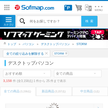
トップ
＞
パソコン
＞
デスクトップパソコン
＞
STORM
全ての絞り込みを解除する
STORM
デスクトップパソコン
3,158
件 (全3,158点)
1
件から
25
件まで表示
全ての商品
新品商品
中古商品
(3,158点)
(3,157点)
(1点)