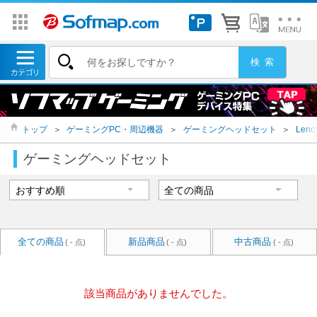
トップ
＞
ゲーミングPC・周辺機器
＞
ゲーミングヘッドセット
＞
Len
ゲーミングヘッドセット
全ての商品
新品商品
中古商品
( - 点)
( - 点)
( - 点)
該当商品がありませんでした。