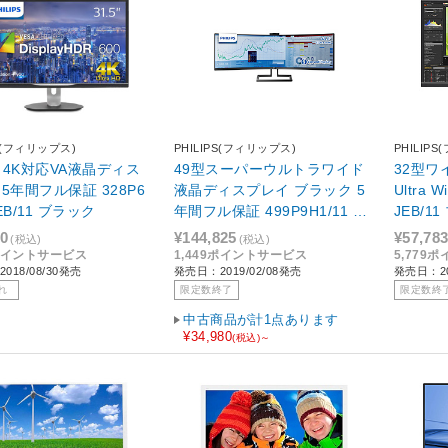
PS(フィリップス)
PHILIPS(フィリップス)
PHILIP
型 4K対応VA液晶ディス
49型スーパーウルトラワイド
32型ワ
5年間フル保証 328P6
液晶ディスプレイ ブラック 5
Ultra 
EB/11 ブラック
年間フル保証 499P9H1/11 ブ
JEB/1
ラック
10
¥144,825
¥57,78
(税込)
(税込)
1ポイントサービス
1,449ポイントサービス
5,779
018/08/30発売
発売日：2019/02/08発売
発売日：20
れ
限定数終了
限定数終
中古商品が計1点あります
¥34,980
(税込)～