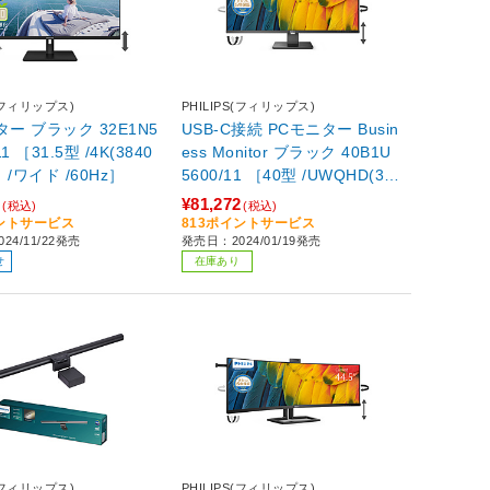
S(フィリップス)
PHILIPS(フィリップス)
 32E1N5
USB-C接続 PCモニター Busin
11 ［31.5型 /4K(3840
ess Monitor ブラック 40B1U
） /ワイド /60Hz］
5600/11 ［40型 /UWQHD(34
40×1440） /ワイド］
2
¥81,272
(税込)
(税込)
イントサービス
813ポイントサービス
24/11/22発売
発売日：2024/01/19発売
せ
在庫あり
S(フィリップス)
PHILIPS(フィリップス)