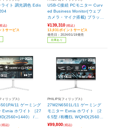
ライト 調光調色 Edis
USB-C接続 PCモニター Curv
K204
ed Business Monitor(ウェブ
カメラ・マイク搭載) ブラック
45B1U6900CH/11 ［44.5型 /
¥139,310
(税込)
(税込)
Dual QHD(5120×1440） /ワ
イントサービス
13,931ポイントサービス
発売日：2024/01/19発売
イド /曲面型］
在庫あり
S(フィリップス)
PHILIPS(フィリップス)
3501PA/11 ゲーミング
27M2N6501L/11 ゲーミング
Evnia ホワイト ［27
モニター Evnia ホワイト ［2
HD(2560×1440） /ワ
6.5型 /有機EL WQHD(2560×1
60Hz］
440） /ワイド /240Hz］
0
¥99,800
(税込)
(税込)