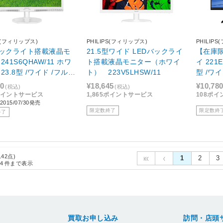
PS(フィリップス)
PHILIPS(フィリップス)
PHILIP
バックライト搭載液晶モ
21.5型ワイド LEDバックライ
【在庫
241S6QHAW/11 ホワ
ト搭載液晶モニター（ホワイ
イ 221
23.8型 /ワイド /フルH
ト） 223V5LHSW/11
型 /ワイ
0×1080)］
0)］
80
¥18,645
¥10,78
(税込)
(税込)
8ポイントサービス
1,865ポイントサービス
108ポ
015/07/30発売
限定数終了
限定数終
終了
142点)
1
2
3
4
件まで表示
買取お申し込み
訪問・店頭