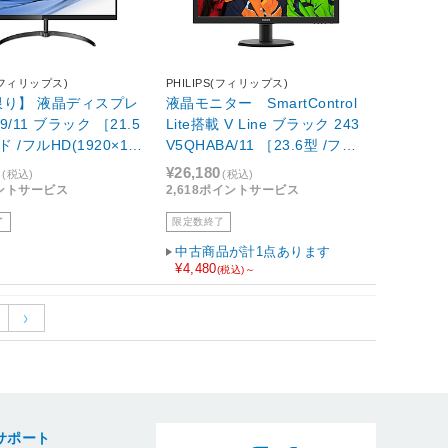
S(フィリップス)
PHILIPS(フィリップス)
限り】 液晶ディスプレ
液晶モニター SmartControl
E9/11 ブラック ［21.5
Lite搭載 V Line ブラック 243
ド /フルHD(1920×108
V5QHABA/11 ［23.6型 /フル
HD(1920×1080) /ワイド］
0
¥26,180
(税込)
(税込)
イントサービス
2,618ポイントサービス
了
限定数終了
中古商品が計1点あります
¥4,480
(税込)～
サポート