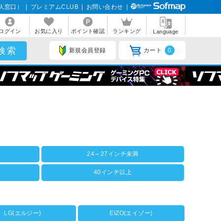
人窓口）
|
プレミアムCLUB
|
お問い合わせ
|
ログイン
お気に入り
ポイント確認
ランキング
Language
新規会員登録
カート
0
24～27インチ未満
40インチ以上
LG(エルジー)
EIZO(エイゾー)