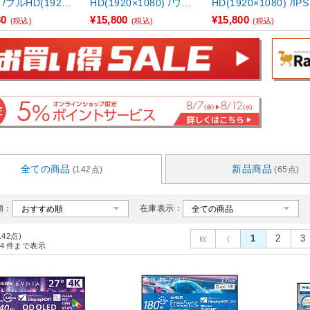
 /フルHD(1920×
HD(1920×1080) /ワイ
HD(1920×1080) /IP
1080) ...
ド /1 ...
ネル /ワイ ...
80
¥15,800
¥15,800
(税込)
(税込)
(税込)
全ての商品
新品商品
(142点)
(65点)
順：
在庫表示：
142点)
1
2
3
4
件まで表示