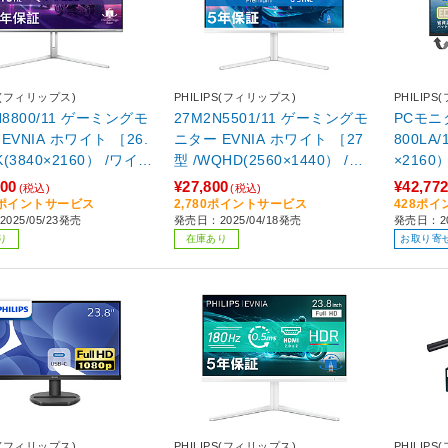
PS(フィリップス)
PHILIPS(フィリップス)
PHILIP
N8800/11 ゲーミングモ
27M2N5501/11 ゲーミングモ
PCモニター ブラック
EVNIA ホワイト ［26.
ニター EVNIA ホワイト ［27
800LA/
K(3840×2160） /ワイ
型 /WQHD(2560×1440） /ワ
×2160
イド］
000
¥27,800
¥42,77
(税込)
(税込)
00ポイントサービス
2,780ポイントサービス
428ポ
025/05/23発売
発売日：2025/04/18発売
発売日：20
り
在庫あり
お取り寄
PS(フィリップス)
PHILIPS(フィリップス)
PHILIP