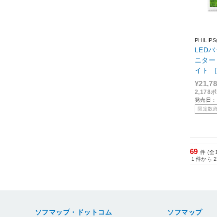
PHILI
LED
ニター 
イト ［
D(192
¥21,7
2,17
発売日：2
限定数
69
件 (全
1
件から
2
ソフマップ・ドットコム
ソフマップ