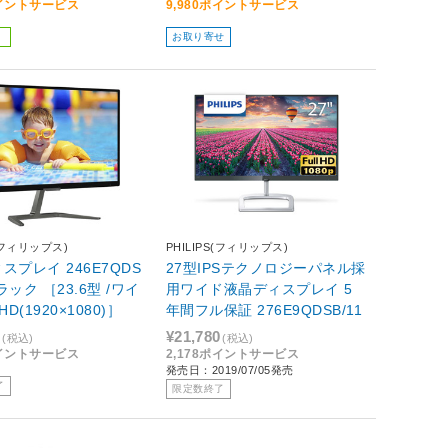
ポイントサービス
9,980ポイントサービス
お取り寄せ
S(フィリップス)
PHILIPS(フィリップス)
スプレイ 246E7QDS
27型IPSテクノロジーパネル採
ブラック ［23.6型 /ワイ
用ワイド液晶ディスプレイ 5
HD(1920×1080)］
年間フル保証 276E9QDSB/11
5
¥21,780
(税込)
(税込)
ポイントサービス
2,178ポイントサービス
発売日：2019/07/05発売
了
限定数終了