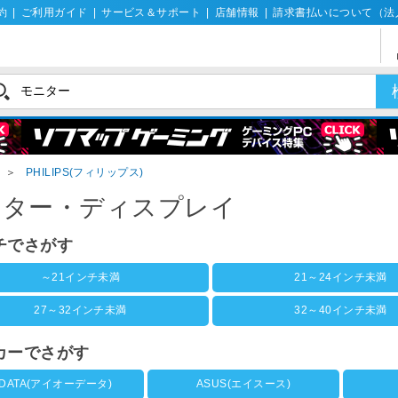
約
|
ご利用ガイド
|
サービス＆サポート
|
店舗情報
|
請求書払いについて（法
＞
PHILIPS(フィリップス)
ニター・ディスプレイ
チでさがす
～21インチ未満
21～24インチ未満
27～32インチ未満
32～40インチ未満
カーでさがす
 DATA(アイオーデータ)
ASUS(エイスース)