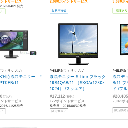
イントサービス
2,680ポイントサービス
3,680
023/04/21発売
お取り寄せ
在庫あり
り
PS(フィリップス)
PHILIPS(フィリップス)
PHILIP
 4K対応液晶モニター 2
液晶モニター S Line ブラック
液晶ディ
PTKEB/11
19S4QAB/11 ［SXGA(1280×
B/11 
1024） /スクエア］
ド /フル
00
¥17,112
¥20,40
(税込)
(税込)
イントサービス
172ポイントサービス
2,041
016/11/25発売
発売日：2015/06/30発売
限定数終
終了
限定数終了