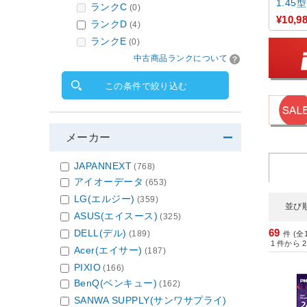
1.45型
ランクC
(0)
¥10,9
ランクD
(4)
ランクE
(0)
中古商品ランクについて
この条件で絞り込む
メーカー
JAPANNEXT
(768)
アイオーデータ
(653)
LG(エルジー)
(359)
並び
ASUS(エイスース)
(325)
69
DELL(デル)
(189)
件 (全
1
件から
2
Acer(エイサー)
(187)
PIXIO
(166)
BenQ(ベンキュー)
(162)
SANWA SUPPLY(サンワサプライ)