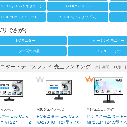
ANNEXT(ジャパンネクスト)
Acer(エイサー)
ENTURY(センチュリー)
PHILIPS(フィリップス)
ゴリでさがす
PCモニター
ゲーミングモニター
モニター関連商品
中古PCモニター
ニター・ディスプレイ 売上ランキング
（集計期間：08月01
エイスース)
ASUS(エイスース)
MSI(エムエスアイ)
ター Eye Care
PCモニター Eye Care
ビジネスモニター PR
 VP227HF ［2
VA279HG ［27型 /フル
MP251P［24.5型 /