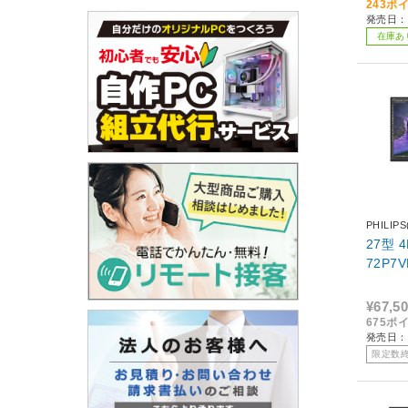
243ポ
発売日：2
在庫あ
PHILI
27型
72P7V
¥67,5
675ポ
発売日：2
限定数