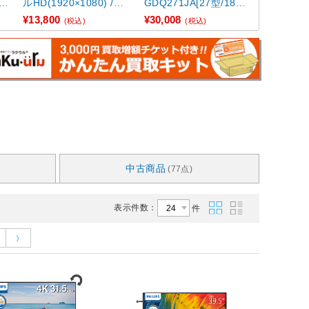
Sパ
ルHD(1920×1080) /ワ
GDQ271JA[27型/180H
イド ...
z/WQHD/A ...
¥13,800
¥30,008
(税込)
(税込)
中古商品
(77点)
表示件数：
件