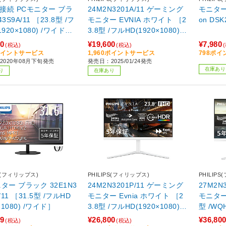
C接続 PCモニター ブラ
24M2N3201A/11 ゲーミング
モニター
3S9A/11 ［23.8型 /フ
モニター EVNIA ホワイト ［2
on DS
1920×1080) /ワイド］
3.8型 /フルHD(1920×1080) /
】
ワイド /180Hz］
80
¥19,600
¥7,980
(税込)
(税込)
8ポイントサービス
1,960ポイントサービス
798ポ
2020年08月下旬発売
発売日：2025/01/24発売
在庫あり
り
在庫あり
PS(フィリップス)
PHILIPS(フィリップス)
PHILIP
ク 32E1N3
24M2N3201P/11 ゲーミング
27M2N
/11 ［31.5型 /フルHD
モニター Evnia ホワイト ［2
モニター 
×1080) /ワイド］
3.8型 /フルHD(1920×1080) /
型 /WQ
ワイド /260Hz］
イド /2
09
¥26,800
¥36,80
(税込)
(税込)