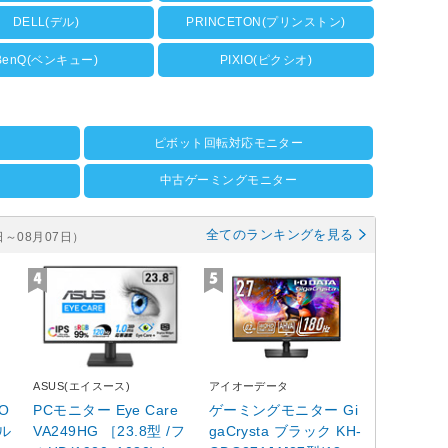
DELL(デル)
PRINCETON(プリンストン)
BenQ(ベンキュー)
PIXIO(ピクシオ)
ピボット回転対応モニター
中古ゲーミングモニター
全てのランキングを見る
日～08月07日）
ASUS(エイスース)
アイオーデータ
O
PCモニター Eye Care
ゲーミングモニター Gi
フル
VA249HG ［23.8型 /フ
gaCrysta ブラック KH-