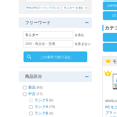
JAP
PHILIPS(フィリップス)
モニター を含む
C
フリーワード
カテ
を含む
を含まない
この条件で絞り込む
モ
商品区分
新品
(65)
中古
(77)
ランクS
(0)
ASUS(
ランクA
PCモニ
(70)
ブラック
ランクB
(3)