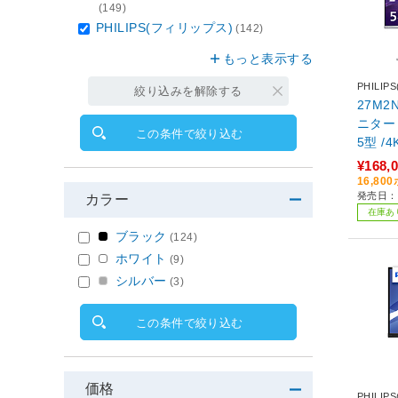
(149)
PHILIPS(フィリップス)
(142)
もっと表示する
PHILI
絞り込みを解除する
27M2
ニター 
この条件で絞り込む
5型 /4
ド］
¥168,
16,8
発売日：2
カラー
在庫あ
ブラック
(124)
ホワイト
(9)
シルバー
(3)
この条件で絞り込む
価格
PHILI