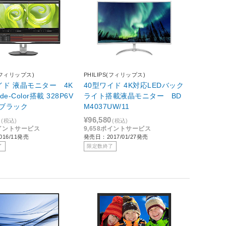
S(フィリップス)
PHILIPS(フィリップス)
イド 液晶モニター 4K
40型ワイド 4K対応LEDバック
Wide-Color搭載 328P6V
ライト搭載液晶モニター BD
1 ブラック
M4037UW/11
3
¥96,580
(税込)
(税込)
ポイントサービス
9,658ポイントサービス
16/11発売
発売日：2017/01/27発売
了
限定数終了