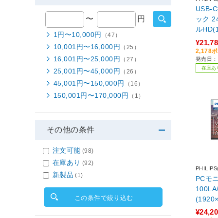
USB-
〜
円
ック 24
ルHD(
1円〜10,000円
（47）
【864
¥21,7
10,001円〜16,000円
（25）
2,17
16,001円〜25,000円
発売日：
（27）
在庫あ
25,001円〜45,000円
（26）
45,001円〜150,000円
（16）
150,001円〜170,000円
（1）
その他の条件
注文可能
(98)
在庫あり
(92)
PHILI
新製品
(1)
PCモニター ブラッ
100LA
この条件で絞り込む
(1920
¥24,2