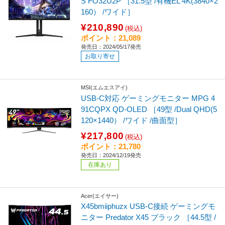
S FO32U2P ［31.5型 /有機EL 4K(3840×2
160） /ワイド］
¥210,890
(税込)
ポイント：21,089
発売日：2024/05/17発売
お取り寄せ
MSI(エムエスアイ)
USB-C対応 ゲーミングモニター MPG 4
91CQPX QD-OLED ［49型 /Dual QHD(5
120×1440） /ワイド /曲面型］
¥217,800
(税込)
ポイント：21,780
発売日：2024/12/19発売
在庫あり
Acer(エイサー)
X45bmiiphuzx USB-C接続 ゲーミングモ
ニター Predator X45 ブラック ［44.5型 /