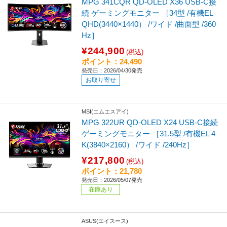
MPG 341CQR QD-OLED X36 USB-C接
続 ゲーミングモニター ［34型 /有機EL
QHD(3440×1440） /ワイド /曲面型 /360
Hz］
¥244,900
(税込)
ポイント：24,490
発売日：2026/04/30発売
お取り寄せ
MSI(エムエスアイ)
MPG 322UR QD-OLED X24 USB-C接続
ゲーミングモニター ［31.5型 /有機EL 4
K(3840×2160） /ワイド /240Hz］
¥217,800
(税込)
ポイント：21,780
発売日：2026/05/07発売
在庫あり
ASUS(エイスース)