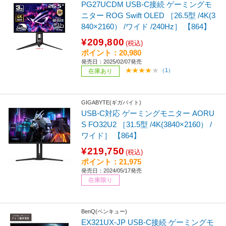
PG27UCDM USB-C接続 ゲーミングモ
ニター ROG Swift OLED ［26.5型 /4K(3
840×2160） /ワイド /240Hz］ 【864】
¥209,800
(税込)
ポイント：20,980
発売日：2025/02/07発売
（1）
在庫あり
GIGABYTE(ギガバイト)
USB-C対応 ゲーミングモニター AORU
S FO32U2 ［31.5型 /4K(3840×2160） /
ワイド］ 【864】
¥219,750
(税込)
ポイント：21,975
発売日：2024/05/17発売
在庫限り
BenQ(ベンキュー)
EX321UX-JP USB-C接続 ゲーミングモ