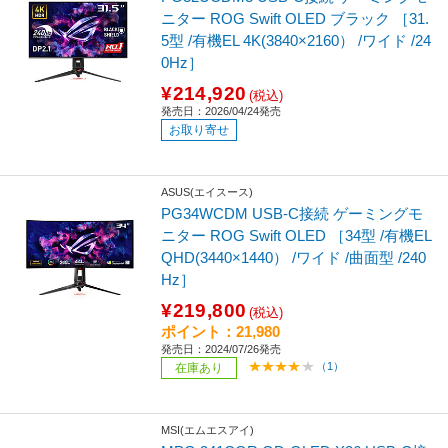
ニター ROG Swift OLED ブラック ［31.
5型 /有機EL 4K(3840×2160） /ワイド /24
0Hz］
¥214,920
(税込)
発売日：2026/04/24発売
お取り寄せ
ASUS(エイスース)
PG34WCDM USB-C接続 ゲーミングモ
ニター ROG Swift OLED ［34型 /有機EL
QHD(3440×1440） /ワイド /曲面型 /240
Hz］
¥219,800
(税込)
ポイント：21,980
発売日：2024/07/26発売
（1）
在庫あり
MSI(エムエスアイ)