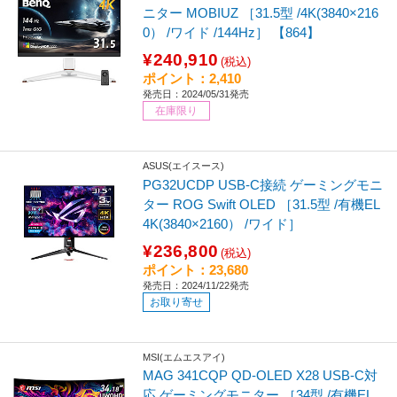
ニター MOBIUZ ［31.5型 /4K(3840×216
0） /ワイド /144Hz］ 【864】
¥240,910
(税込)
ポイント：2,410
発売日：2024/05/31発売
在庫限り
ASUS(エイスース)
PG32UCDP USB-C接続 ゲーミングモニ
ター ROG Swift OLED ［31.5型 /有機EL
4K(3840×2160） /ワイド］
¥236,800
(税込)
ポイント：23,680
発売日：2024/11/22発売
お取り寄せ
MSI(エムエスアイ)
MAG 341CQP QD-OLED X28 USB-C対
応 ゲーミングモニター ［34型 /有機EL