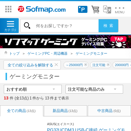
トップ
＞
ゲーミングPC・周辺機器
＞
ゲーミングモニター
全ての絞り込みを解除する
～250000円
注文可能
200000円 
ゲーミングモニター
13
件 (全13点)
1
件から
13
件まで表示
全ての商品
新品商品
中古商品
(13点)
(13点)
(0点)
ASUS(エイスース)
PG32UCDM3 USB-C接続 ゲーミングモ