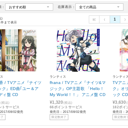
順：
在庫表示：
点)
1
件まで表示
ス
ランティス
ランティ
香 / TVアニメ『ナイツ
fhana / TVアニメ『ナイツ&マ
TVアニ
ック』ED曲｢ユー＆ア
ジック』OP主題歌 「Hello！
ク』オ
ディ盤 CD
My World！！」 アニメ盤 CD
ック C
¥1,320
¥3,630
(税込)
(税込)
ントサービス
66ポイントサービス
182ポ
017/08/02発売
発売日：2017/08/02発売
発売日：20
終了
限定数終了
限定数終