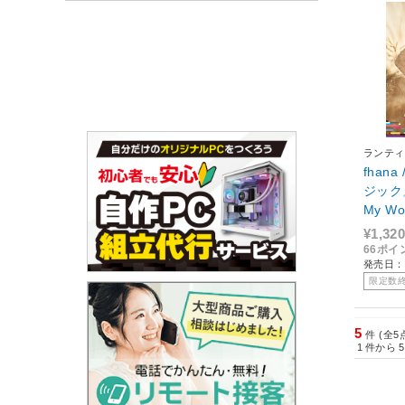
ランティ
fhan
ジック』
My W
CD
¥1,320
66ポイ
発売日：2
限定数
5
件 (全5
1
件から
5