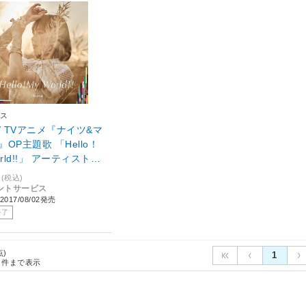
ス
a / TVアニメ『ナイツ&マ
OP主題歌 「Hello！
orld!!」 アーティスト盤
(税込)
ントサービス
017/08/02発売
終了
点)
1
件まで表示