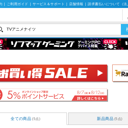
約
|
ご利用ガイド
|
サービス＆サポート
|
店舗情報
|
請求書払いについて（法
全ての商品
新品商品
(5点)
(5点)