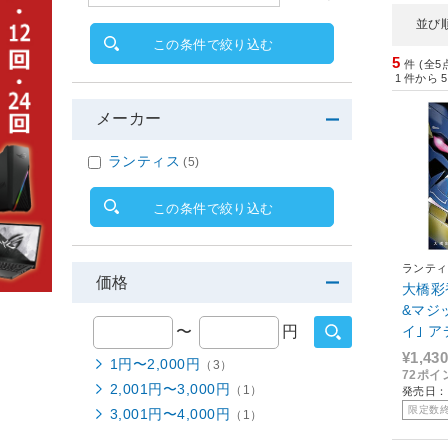
並び
この条件で絞り込む
5
件 (全5
1
件から
5
メーカー
ランティス
(5)
この条件で絞り込む
ランティ
価格
大橋彩
&マジ
イ｣ ア
〜
円
¥1,430
1円〜2,000円
（3）
72ポイ
2,001円〜3,000円
（1）
発売日：2
限定数
3,001円〜4,000円
（1）