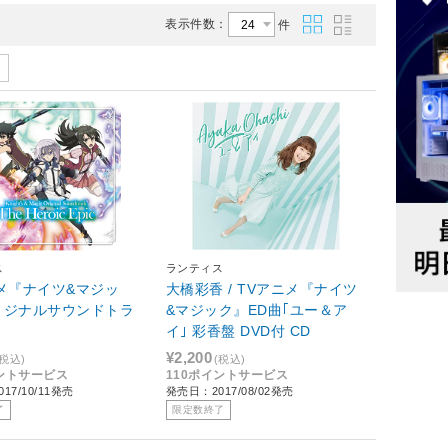
表示件数：
件
ス
ランティス
メ『ナイツ&マジッ
大橋彩香 / TVアニメ『ナイツ
リジナルサウンドトラ
&マジック』ED曲｢ユー＆ア
D
イ｣ 彩香盤 DVD付 CD
¥2,200
(税込)
(税込)
イントサービス
110ポイントサービス
17/10/11発売
発売日：2017/08/02発売
了
限定数終了