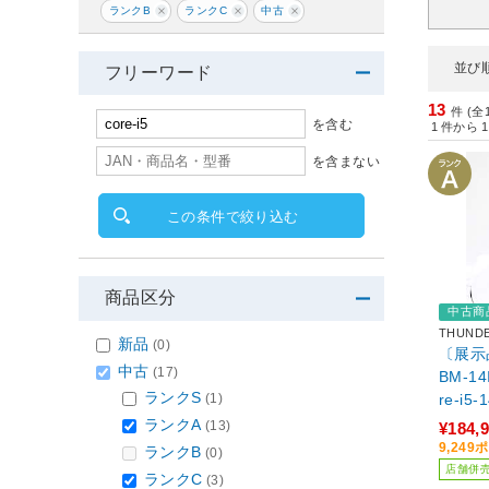
ランクB
ランクC
中古
並び
フリーワード
13
件 (全
を含む
1
件から
1
を含まない
この条件で絞り込む
商品区分
中古商
THUND
新品
(0)
〔展示品
中古
(17)
BM-14
ランクS
(1)
re-i5
TB／Ge
ランクA
(13)
¥184,
GB)／
9,24
ランクB
(0)
店舗併
ランクC
(3)