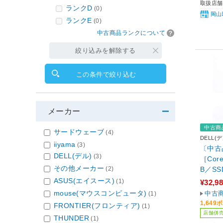
取扱店舗
ランクD
(0)
岡山
ランクE
(0)
中古商品ランクについて
絞り込みを解除する
この条件で絞り込む
メーカー
中古商
サードウェーブ
(4)
DELL(デ
iiyama
(3)
〔中古品〕
DELL(デル)
(3)
［Core
その他メーカー
B／SS
(2)
Pro
ASUS(エイスース)
(1)
¥32,9
mouse(マウスコンピュータ)
中古
(1)
1,64
FRONTIER(フロンティア)
(1)
店舗併
THUNDER
(1)