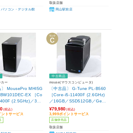
取扱店舗
BA パソコン・デジタル館
岡山駅前店
品
中古商品
ーカー
mouse(マウスコンピュータ)
 MousePro MHI5G
〔中古品〕 G-Tune PL-B560
CBW101DEC-EX ［Co
［Core-i5-11400F (2.6GHz)
13400F (2.5GHz)／32G
／16GB／SSD512GB／GeFo
1TB／GeForce RTX
rce GTX 1650(4GB)／Windo
80
¥79,980
(税込)
(税込)
2GB)／Windows11 Ho
ws11 Home］
ポイントサービス
3,999ポイントサービス
品
店舗併売品
取扱店舗