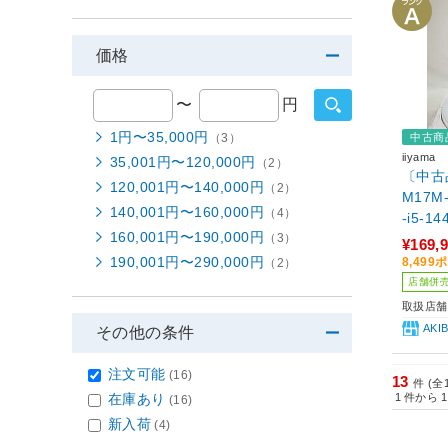
価格
〜
円
1円〜35,000円
（3）
中古商
iiyama
35,001円〜120,000円
（2）
〔中古品
120,001円〜140,000円
（2）
M17M-
140,001円〜160,000円
（4）
-i5-1
160,001円〜190,000円
（3）
GB／Ge
¥169,
B)／Wi
190,001円〜290,000円
8,49
（2）
店舗併
取扱店舗
AKI
その他の条件
注文可能
(16)
13
件 (全
在庫あり
1
件から
1
(16)
新入荷
(4)