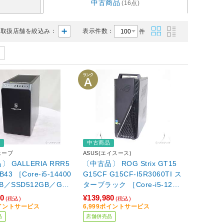
中古商品
(16点)
取扱店舗を絞込み：
表示件数：
件
品
中古商品
ェーブ
ASUS(エイスース)
 GALLERIA RRR5
〔中古品〕 ROG Strix GT15
B43 ［Core-i5-14400
G15CF G15CF-I5R3060TI ス
B／SSD512GB／GeF
ターブラック ［Core-i5-1240
TX 4070 SUPER(12G
0F (2.5GHz)／16GB／SSD51
80
¥139,980
(税込)
(税込)
ndows11 Home］
2GB／GeForce RTX 3060Ti
ポイントサービス
6,999ポイントサービス
(8GB)／Windows11 Home］
品
店舗併売品