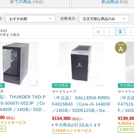
全ての商品
新品商品
(16点)
(0点)
順：
在庫表示：
16点)
1
3
件まで表示
品
中古商品
中古商
ER
サードウェーブ
サードウ
〕 THUNDER TND-P
〔中古品〕 GALLERIA RRR5
〔中古品〕
I5-5060TI-002JP ［Co
F4615B43 ［Core-i5-14400F
F47S15
-14400F／16GB／SSD1
／16GB／SSD512GB／GeFo
F／16G
Force RTX 5060Ti(8
rce RTX 4060(8GB)／Windo
orce R
980
¥154,980
¥199,9
(税込)
(税込)～
Windows11 Home］
ws11 Home］
B)／Wi
9ポイントサービス
9,999
中古商品が計2点あります
売品
店舗併売
7,749ポイントサービス