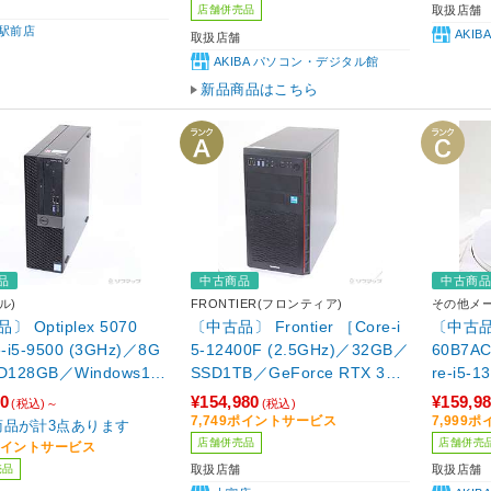
店舗併売品
取扱店舗
駅前店
AKI
取扱店舗
AKIBA パソコン・デジタル館
新品商品はこちら
品
中古商品
中古商
ル)
FRONTIER(フロンティア)
その他メ
 Optiplex 5070
〔中古品〕 Frontier ［Core-i
〔中古品〕
-i5-9500 (3GHz)／8G
5-12400F (2.5GHz)／32GB／
60B7A
D128GB／Windows11
SSD1TB／GeForce RTX 306
re-i5-
(アップグレード済み)］
0Ti(8GB)／Windows11 Hom
B／SSD
80
¥154,980
¥159,9
(税込)～
(税込)
e］
3060(1
7,749ポイントサービス
7,999
商品が計3点あります
me］
店舗併売品
店舗併売
9ポイントサービス
売品
取扱店舗
取扱店舗