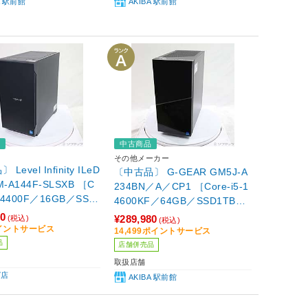
A 駅前館
AKIBA 駅前館
品
中古商品
その他メーカー
Level Infinity ILeD
〔中古品〕 G-GEAR GM5J-A
M-A144F-SLSXB ［C
234BN／A／CP1 ［Core-i5-1
-14400F／16GB／SSD
4600KF／64GB／SSD1TB／
Force RTX 4060Ti(8
SSD2TB／GeForce RTX 406
80
¥289,980
(税込)
(税込)
indows11 Home］
0Ti(8GB)／Windows11 Hom
ポイントサービス
14,499ポイントサービス
e］
品
店舗併売品
取扱店舗
ば店
AKIBA 駅前館