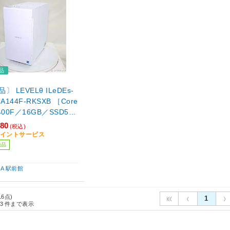
品
〕 LEVELθ ILeDEs-
A144F-RKSXB ［Core
4400F／16GB／SSD512
Force RTX 5060(8G
980
(税込)
ndows11 Home］
9ポイントサービス
売品
BA 駅前館
16点)
1
3
件まで表示