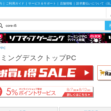
約
|
ご利用ガイド
|
サービス＆サポート
|
店舗情報
|
請求書払いについて（法
PC
ミングデスクトップPC