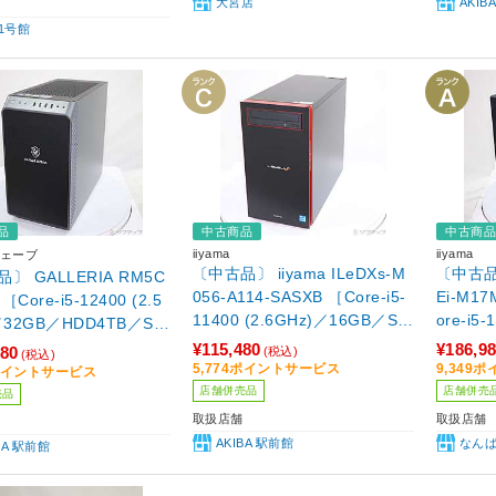
大宮店
AKIB
1号館
品
中古商品
中古商
iiyama
iiyama
ェーブ
〔中古品〕 iiyama ILeDXs-M
〔中古品〕 
〕 GALLERIA RM5C
056-A114-SASXB ［Core-i5-
Ei-M17
 ［Core-i5-12400 (2.5
11400 (2.6GHz)／16GB／SS
ore-i5
／32GB／HDD4TB／SS
D512GB／SSD500GB／GeFo
1TB／Ge
GeForce GTX 1660 S
¥115,480
¥186,9
980
(税込)
(税込)
rce RTX 3060Ti(8GB)／Wind
GB)／W
6GB)／Windows11 Pro
5,774ポイントサービス
9,349
9ポイントサービス
ows11 Home］
］
店舗併売品
店舗併売
売品
取扱店舗
取扱店舗
AKIBA 駅前館
なん
BA 駅前館