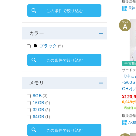
取扱店舗
天神
この条件で絞り込む
カラー
ブラック
(5)
この条件で絞り込む
中古商
サードウ
〔中古品
-G60S
メモリ
GHz)
D1TB／
8GB
(3)
¥120,
uper(
6,04
16GB
(9)
MAR
店舗併
32GB
(3)
取扱店舗
64GB
(1)
AKI
この条件で絞り込む