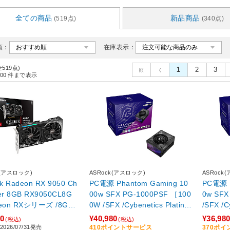
全ての商品
新品商品
(519点)
(340点)
順：
在庫表示：
全519点)
1
2
3
00
件まで表示
k(アスロック)
ASRock(アスロック)
ASRock
k Radeon RX 9050 Ch
PC電源 Phantom Gaming 10
PC電源 P
B RX9050CL8G
00w SFX PG-1000PSF ［100
0w SFX PG-850PSF ［850
eon RXシリーズ /8G
0W /SFX /Cybenetics Platinu
/SFX /C
m /80PLUS Platinum］ 【sof
0PLUS 
00
¥40,980
¥36,98
(税込)
(税込)
001】
1】
026/07/31発売
410ポイントサービス
370ポ