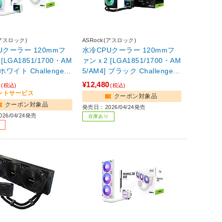
(アスロック)
ASRock(アスロック)
Uクーラー 120mmフ
水冷CPUクーラー 120mmフ
[LGA1851/1700・AM
ァンｘ2 [LGA1851/1700・AM
5/AM4] ブラック Challenger
60 Digital 【sof001】
240 Digital
4
¥12,480
(税込)
(税込)
イントサービス
クーポン対象品
クーポン対象品
発売日：2026/04/24発売
26/04/24発売
在庫あり