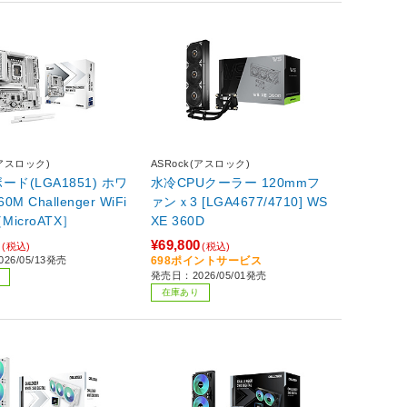
(アスロック)
ASRock(アスロック)
ド(LGA1851) ホワ
水冷CPUクーラー 120mmフ
0M Challenger WiFi
ァンｘ3 [LGA4677/4710] WS
［MicroATX］
XE 360D
9
¥69,800
(税込)
(税込)
26/05/13発売
698ポイントサービス
発売日：2026/05/01発売
在庫あり