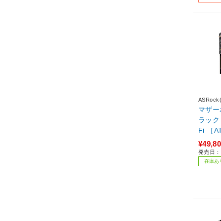
ASRoc
マザーボー
ラック X
Fi ［
¥49,8
発売日：2
在庫あ