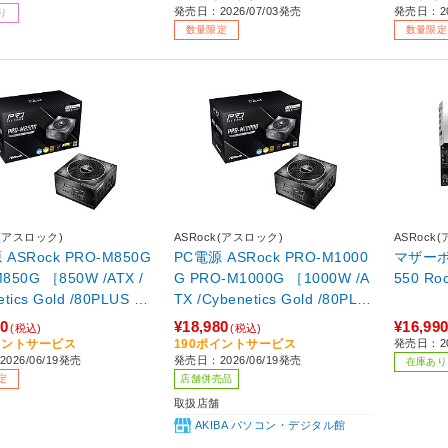
発売日：2026/07/03発売
発売日：20
り
数量限定
数量限定
k(アスロック)
ASRock(アスロック)
ASRock
 ASRock PRO-M850G
PC電源 ASRock PRO-M1000
マザーボー
850G ［850W /ATX /
G PRO-M1000G ［1000W /A
550 Ro
etics Gold /80PLUS Go
TX /Cybenetics Gold /80PLU
sof001】
S Gold］ 【sof001】
80
¥18,980
¥16,99
(税込)
(税込)
イントサービス
190ポイントサービス
発売日：20
026/06/19発売
発売日：2026/06/19発売
在庫あり
定
店舗併売品
取扱店舗
AKIBA パソコン・デジタル館