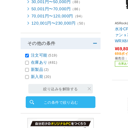
30,001円〜50,000円
（88）
50,001円〜70,000円
（86）
70,001円〜120,000円
（94）
120,001円〜230,000円
（50）
ASRoc
水冷C
ァンｘ3 
WRX8/s
その他の条件
TR 36
¥69,8
698ポ
注文可能
(519)
発売日：2
在庫あり
(481)
在庫あ
新製品
(2)
新入荷
(20)
絞り込みを解除する
この条件で絞り込む