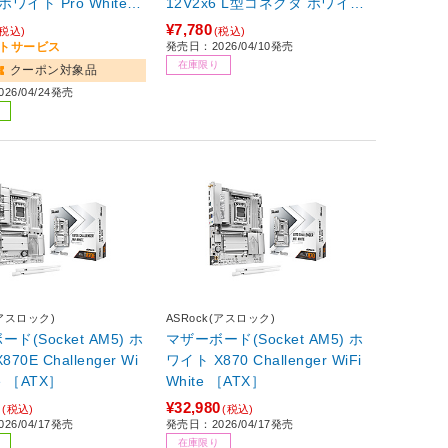
12V2x6 L型コネクタ ホワイト
B
CB-12V2X6L600W/W
¥7,780
(税込)
(税込)
ントサービス
発売日：2026/04/10発売
在庫限り
クーポン対象品
26/04/24発売
(アスロック)
ASRock(アスロック)
ド(Socket AM5) ホ
マザーボード(Socket AM5) ホ
70E Challenger Wi
ワイト X870 Challenger WiFi
te ［ATX］
White ［ATX］
0
¥32,980
(税込)
(税込)
26/04/17発売
発売日：2026/04/17発売
在庫限り