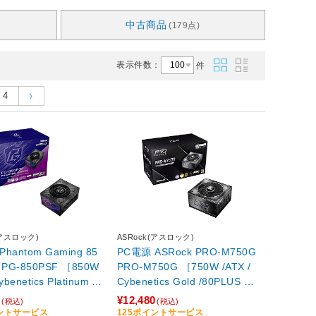
中古商品
(179点)
表示件数：
件
4
(アスロック)
ASRock(アスロック)
hantom Gaming 85
PC電源 ASRock PRO-M750G
W
PRO-M750G ［750W /ATX /
ybenetics Platinum /8
Cybenetics Gold /80PLUS Go
Platinum］ 【sof00
ld］ 【sof001】
0
¥12,480
(税込)
(税込)
イントサービス
125ポイントサービス