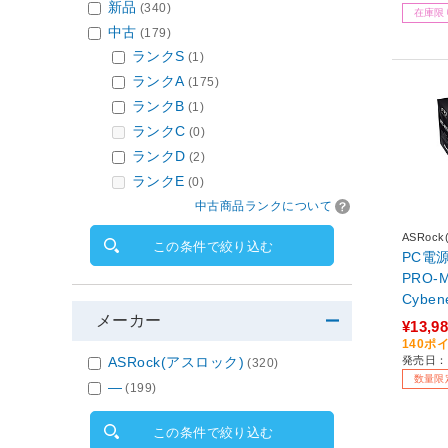
新品
(340)
在庫限
中古
(179)
ランクS
(1)
ランクA
(175)
ランクB
(1)
ランクC
(0)
ランクD
(2)
ランクE
(0)
中古商品ランクについて
ASRoc
この条件で絞り込む
PC電源
PRO-M
Cyben
メーカー
ld］ 【
¥13,9
140ポ
発売日：2
ASRock(アスロック)
(320)
数量限
―
(199)
この条件で絞り込む