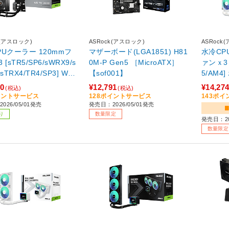
k(アスロック)
ASRock(アスロック)
ASRock
PUクーラー 120mmフ
マザーボード(LGA1851) H81
水冷CP
[sTR5/SP6/sWRX9/s
0M-P Gen5 ［MicroATX］
ァンｘ3 
TRX4/TR4/SP3] WS
【sof001】
5/AM4] ホワイト Challenger
0D
White 3
00
¥12,791
¥14,27
(税込)
(税込)
イントサービス
128ポイントサービス
143ポ
026/05/01発売
発売日：2026/05/01発売
り
数量限定
発売日：20
数量限定