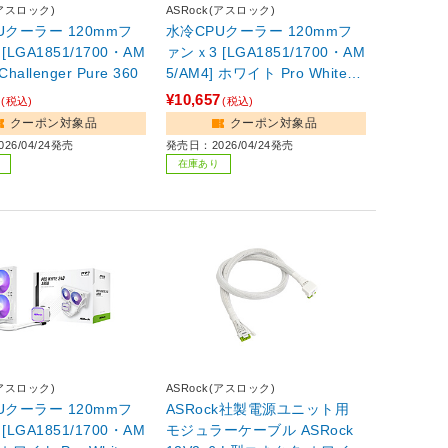
(アスロック)
ASRock(アスロック)
Uクーラー 120mmフ
水冷CPUクーラー 120mmフ
[LGA1851/1700・AM
ァンｘ3 [LGA1851/1700・AM
5/AM4] Challenger Pure 360
5/AM4] ホワイト Pro White 3
60 ARGB
¥10,657
(税込)
(税込)
クーポン対象品
クーポン対象品
26/04/24発売
発売日：2026/04/24発売
在庫あり
(アスロック)
ASRock(アスロック)
Uクーラー 120mmフ
ASRock社製電源ユニット用
[LGA1851/1700・AM
モジュラーケーブル ASRock