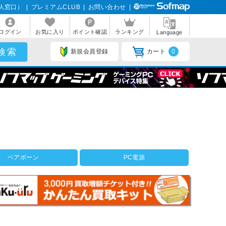
人窓口）
|
プレミアムCLUB
|
お問い合わせ
|
ログイン
お気に入り
ポイント確認
ランキング
Language
新規会員登録
カート
0
ベアボーン
PC電源