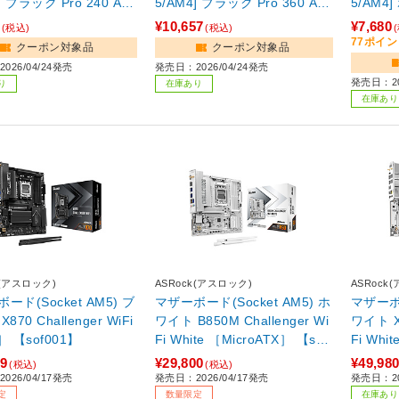
 AR
5/AM4] ブラック Pro 360 AR
5/AM4] ホワイト Pro White 2
GB
40 ARG
¥10,657
¥7,680
(税込)
(税込)
77ポイ
クーポン対象品
クーポン対象品
026/04/24発売
発売日：2026/04/24発売
発売日：20
り
在庫あり
在庫あり
k(アスロック)
ASRock(アスロック)
ASRock
ド(Socket AM5) ブ
マザーボード(Socket AM5) ホ
マザーボー
870 Challenger WiFi
ワイト B850M Challenger Wi
ワイト X8
］ 【sof001】
Fi White ［MicroATX］ 【sof
Fi Whi
001】
99
¥29,800
¥49,98
(税込)
(税込)
026/04/17発売
発売日：2026/04/17発売
発売日：20
定
数量限定
在庫あり