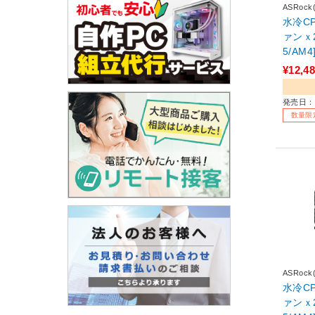
ASRoc
水冷C
ァンｘ2
5/AM4] ホワイト Challen
White 
¥12,4
発売日：2
数量限
ASRoc
水冷C
ァンｘ2