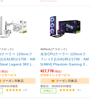
(アスロック)
ASRock(アスロック)
Uクーラー 120mmフ
水冷CPUクーラー 120mmフ
[LGA1851/1700・AM
ァンｘ3 [LGA1851/1700・AM
Steel Legend 360 LC
5/AM4] Phantom Gaming 360
ト 90-ASLA36-WAA
LCD ブラック 90-APGA36-B
0
¥27,778
(税込)
(税込)
AAGA5
イントサービス
278ポイントサービス
クーポン対象品
クーポン対象品
26/03/19発売
発売日：2026/03/19発売
（1）
（1）
在庫あり