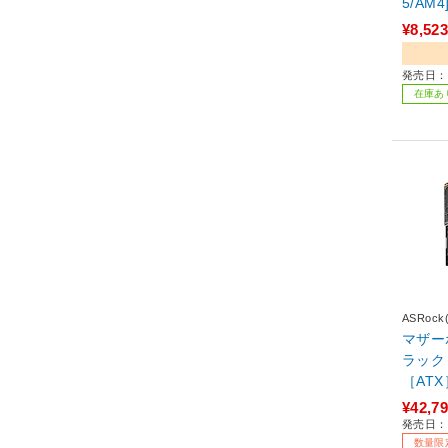
5/AM4] ブラック Pro 240
GB
¥8,523
発売日：2
在庫あ
ASRoc
マザーボー
ラック X
［ATX
¥42,7
発売日：2
数量限