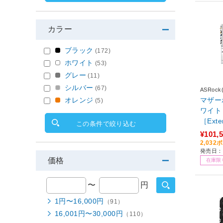
カラー
ブラック
(172)
ホワイト
(53)
グレー
(11)
シルバー
(67)
ASRoc
オレンジ
マザーボー
(5)
ワイト X
［Exte
この条件で絞り込む
¥101,
2,03
発売日：2
価格
在庫限
〜
円
1円〜16,000円
（91）
16,001円〜30,000円
（110）