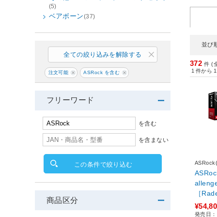
(5)
ベアボーン
(37)
並び
全ての絞り込みを解除する
372
件 (
1
件から
1
注文可能
ASRock を含む
フリーワード
を含む
を含まない
ASRoc
この条件で絞り込む
ASRoc
allenger 8G
［Rad
商品区分
B］
¥54,8
発売日：2