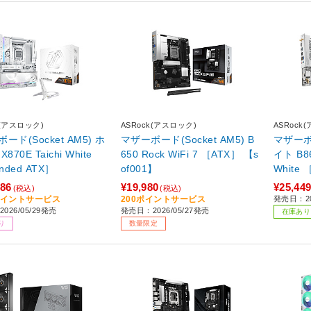
k(アスロック)
ASRock(アスロック)
ASRock
ド(Socket AM5) ホ
マザーボード(Socket AM5) B
マザーボー
870E Taichi White
650 Rock WiFi 7 ［ATX］ 【s
イト B86
nded ATX］
of001】
White 
586
¥19,980
¥25,44
(税込)
(税込)
2ポイントサービス
200ポイントサービス
発売日：20
026/05/29発売
発売日：2026/05/27発売
在庫あり
り
数量限定