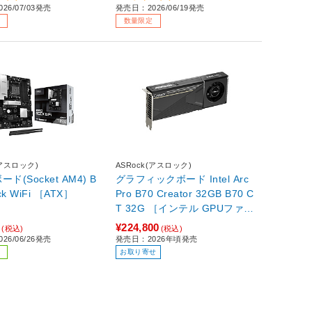
26/07/03発売
発売日：2026/06/19発売
数量限定
(アスロック)
ASRock(アスロック)
ド(Socket AM4) B
グラフィックボード Intel Arc
ck WiFi ［ATX］
Pro B70 Creator 32GB B70 C
T 32G ［インテル GPUファミ
リー /32GB］
0
¥224,800
(税込)
(税込)
26/06/26発売
発売日：2026年頃発売
お取り寄せ