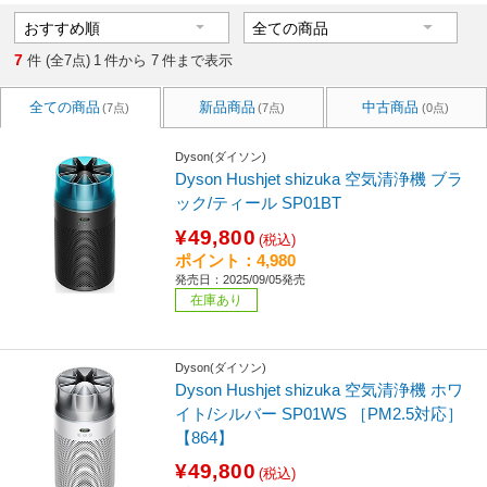
7
件 (全7点)
1
件から
7
件まで表示
全ての商品
新品商品
中古商品
(7点)
(7点)
(0点)
Dyson(ダイソン)
Dyson Hushjet shizuka 空気清浄機 ブラ
ック/ティール SP01BT
¥49,800
(税込)
ポイント：4,980
発売日：2025/09/05発売
在庫あり
Dyson(ダイソン)
Dyson Hushjet shizuka 空気清浄機 ホワ
イト/シルバー SP01WS ［PM2.5対応］
【864】
¥49,800
(税込)