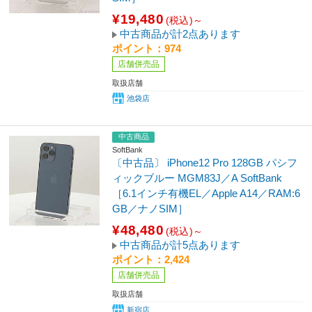
¥19,480
(税込)～
中古商品が計2点あります
ポイント：974
店舗併売品
取扱店舗
池袋店
中古商品
SoftBank
〔中古品〕 iPhone12 Pro 128GB パシフ
ィックブルー MGM83J／A SoftBank
［6.1インチ有機EL／Apple A14／RAM:6
GB／ナノSIM］
¥48,480
(税込)～
中古商品が計5点あります
ポイント：2,424
店舗併売品
取扱店舗
新宿店