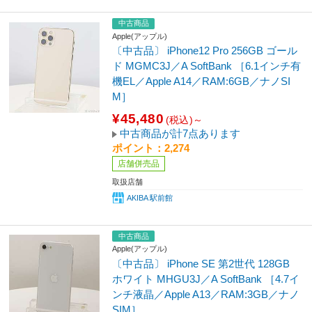
中古商品
Apple(アップル)
〔中古品〕 iPhone12 Pro 256GB ゴール
ド MGMC3J／A SoftBank ［6.1インチ有
機EL／Apple A14／RAM:6GB／ナノSI
M］
¥45,480
(税込)～
中古商品が計7点あります
ポイント：2,274
店舗併売品
取扱店舗
AKIBA 駅前館
中古商品
Apple(アップル)
〔中古品〕 iPhone SE 第2世代 128GB
ホワイト MHGU3J／A SoftBank ［4.7イ
ンチ液晶／Apple A13／RAM:3GB／ナノ
SIM］