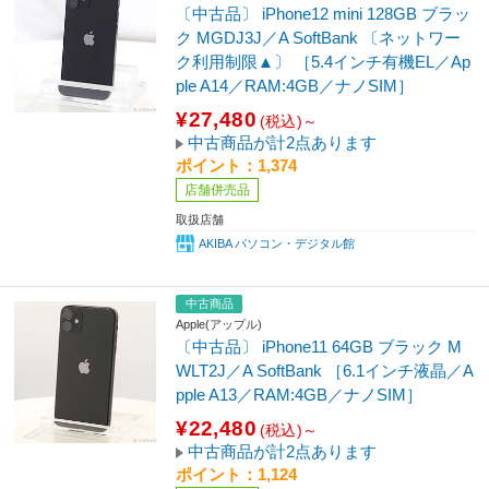
〔中古品〕 iPhone12 mini 128GB ブラッ
ク MGDJ3J／A SoftBank 〔ネットワー
ク利用制限▲〕 ［5.4インチ有機EL／Ap
ple A14／RAM:4GB／ナノSIM］
¥27,480
(税込)～
中古商品が計2点あります
ポイント：1,374
店舗併売品
取扱店舗
AKIBA パソコン・デジタル館
中古商品
Apple(アップル)
〔中古品〕 iPhone11 64GB ブラック M
WLT2J／A SoftBank ［6.1インチ液晶／A
pple A13／RAM:4GB／ナノSIM］
¥22,480
(税込)～
中古商品が計2点あります
ポイント：1,124