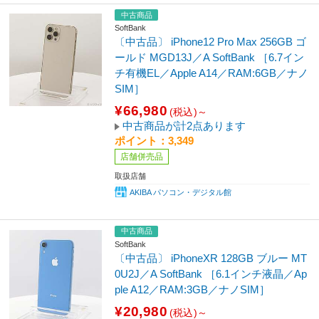
中古商品
SoftBank
〔中古品〕 iPhone12 Pro Max 256GB ゴ
ールド MGD13J／A SoftBank ［6.7イン
チ有機EL／Apple A14／RAM:6GB／ナノ
SIM］
¥66,980
(税込)～
中古商品が計2点あります
ポイント：3,349
店舗併売品
取扱店舗
AKIBA パソコン・デジタル館
中古商品
SoftBank
〔中古品〕 iPhoneXR 128GB ブルー MT
0U2J／A SoftBank ［6.1インチ液晶／Ap
ple A12／RAM:3GB／ナノSIM］
¥20,980
(税込)～