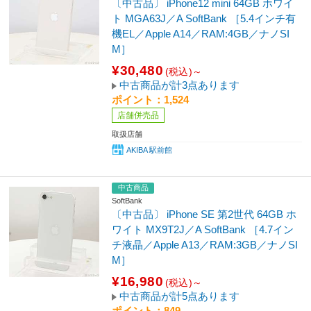
〔中古品〕 iPhone12 mini 64GB ホワイ
ト MGA63J／A SoftBank ［5.4インチ有
機EL／Apple A14／RAM:4GB／ナノSI
M］
¥30,480
(税込)～
中古商品が計3点あります
ポイント：1,524
店舗併売品
取扱店舗
AKIBA 駅前館
中古商品
SoftBank
〔中古品〕 iPhone SE 第2世代 64GB ホ
ワイト MX9T2J／A SoftBank ［4.7イン
チ液晶／Apple A13／RAM:3GB／ナノSI
M］
¥16,980
(税込)～
中古商品が計5点あります
ポイント：849