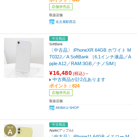
店舗併売品
取扱店舗
名古屋駅西店
中古商品
SoftBank
〔中古品〕 iPhoneXR 64GB ホワイト M
T032J／A SoftBank ［6.1インチ液晶／A
pple A12／RAM:3GB／ナノSIM］
¥16,480
(税込)～
中古商品が計2点あります
ポイント：824
店舗併売品
取扱店舗
AKIBA U-SHOP
中古商品
Apple(アップル)
〔中古品〕 iPhone11 64GB イエロー M