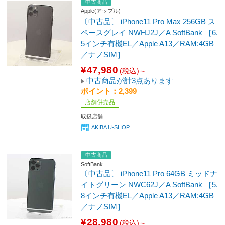
中古商品
Apple(アップル)
〔中古品〕 iPhone11 Pro Max 256GB ス
ペースグレイ NWHJ2J／A SoftBank ［6.
5インチ有機EL／Apple A13／RAM:4GB
／ナノSIM］
¥47,980
(税込)～
中古商品が計3点あります
ポイント：2,399
店舗併売品
取扱店舗
AKIBA U-SHOP
中古商品
SoftBank
〔中古品〕 iPhone11 Pro 64GB ミッドナ
イトグリーン NWC62J／A SoftBank ［5.
8インチ有機EL／Apple A13／RAM:4GB
／ナノSIM］
¥28,980
(税込)～