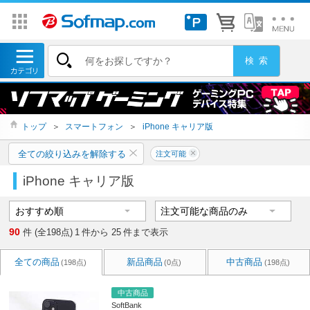
トップ
＞
スマートフォン
＞
iPhone キャリア版
全ての絞り込みを解除する
注文可能
iPhone キャリア版
90
件 (全198点)
1
件から
25
件まで表示
全ての商品
新品商品
中古商品
(198点)
(0点)
(198点)
中古商品
SoftBank