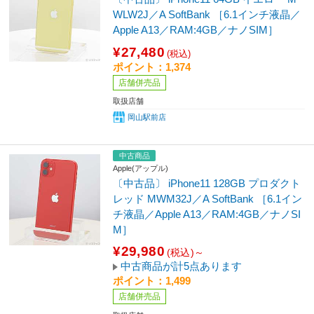
WLW2J／A SoftBank ［6.1インチ液晶／
Apple A13／RAM:4GB／ナノSIM］
¥27,480
(税込)
ポイント：1,374
店舗併売品
取扱店舗
岡山駅前店
中古商品
Apple(アップル)
〔中古品〕 iPhone11 128GB プロダクト
レッド MWM32J／A SoftBank ［6.1イン
チ液晶／Apple A13／RAM:4GB／ナノSI
M］
¥29,980
(税込)～
中古商品が計5点あります
ポイント：1,499
店舗併売品