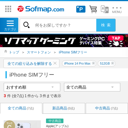
トップ
＞
スマートフォン
＞
iPhone SIMフリー
全ての絞り込みを解除する
iPhone 14 Pro Max
512GB
iPhone SIMフリー
3
件 (全7点)
1
件から
3
件まで表示
全ての商品
新品商品
中古商品
(7点)
(0点)
(7点)
中古商品
Apple(アップル)