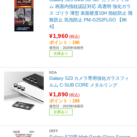
ム 画面内指紋認証対応 高透明 強化ガラ
ス ゴリラ 薄型 表面硬度10H 指紋防止 飛
散防止 気泡防止 PM-G252FLGO 【86
4】
¥1,960
(税込)
ポイント：196
発売日：2025年頃発売
在庫あり
ROA
Galaxy S23 カメラ専用強化ガラスフィ
ルム C-SUB CORE メタルリング
¥1,890
(税込)
ポイント：189
発売日：2023年頃発売
在庫あり
DEFF
Galaxy S23用 High Grade Glass Screen