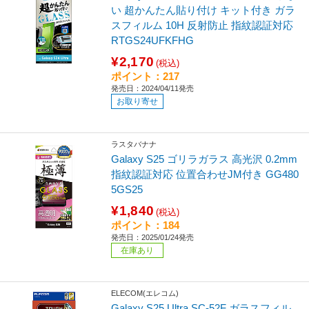
い 超かんたん貼り付け キット付き ガラ
スフィルム 10H 反射防止 指紋認証対応
RTGS24UFKFHG
¥2,170
(税込)
ポイント：217
発売日：2024/04/11発売
お取り寄せ
ラスタバナナ
Galaxy S25 ゴリラガラス 高光沢 0.2mm
指紋認証対応 位置合わせJM付き GG480
5GS25
¥1,840
(税込)
ポイント：184
発売日：2025/01/24発売
在庫あり
ELECOM(エレコム)
Galaxy S25 Ultra SC-52F ガラスフィル