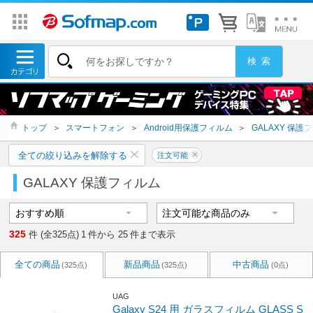
トップ
＞
スマートフォン
＞
Android用保護フィルム
＞
GALAXY 保護
全ての絞り込みを解除する
注文可能
GALAXY 保護フィルム
325
件 (全325点)
1
件から
25
件まで表示
全ての商品
新品商品
中古商品
(325点)
(325点)
(0点)
UAG
Galaxy S24 用 ガラスフィルム GLASS S