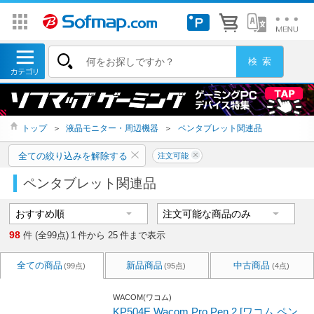
トップ
＞
液晶モニター・周辺機器
＞
ペンタブレット関連品
全ての絞り込みを解除する
注文可能
ペンタブレット関連品
98
件 (全99点)
1
件から
25
件まで表示
全ての商品
新品商品
中古商品
(99点)
(95点)
(4点)
WACOM(ワコム)
KP504E Wacom Pro Pen 2 [ワコム ペン