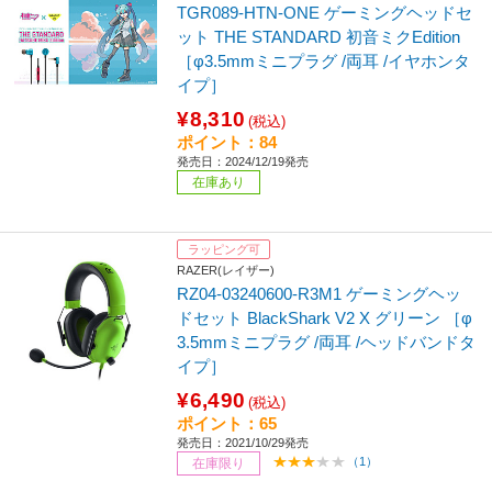
TGR089-HTN-ONE ゲーミングヘッドセ
ット THE STANDARD 初音ミクEdition
［φ3.5mmミニプラグ /両耳 /イヤホンタ
イプ］
¥8,310
(税込)
ポイント：84
発売日：2024/12/19発売
在庫あり
ラッピング可
RAZER(レイザー)
RZ04-03240600-R3M1 ゲーミングヘッ
ドセット BlackShark V2 X グリーン ［φ
3.5mmミニプラグ /両耳 /ヘッドバンドタ
イプ］
¥6,490
(税込)
ポイント：65
発売日：2021/10/29発売
（1）
在庫限り