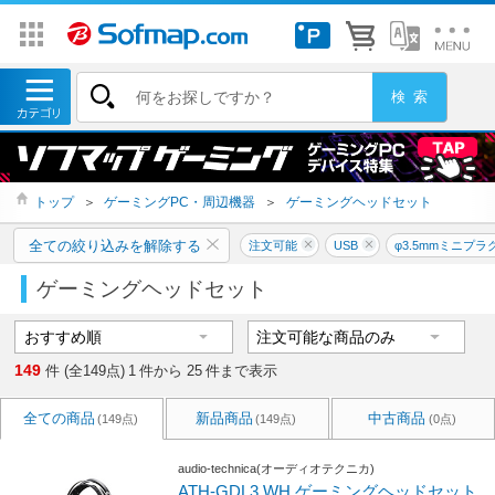
トップ
＞
ゲーミングPC・周辺機器
＞
ゲーミングヘッドセット
全ての絞り込みを解除する
注文可能
USB
φ3.5mmミニプラ
ゲーミングヘッドセット
149
件 (全149点)
1
件から
25
件まで表示
全ての商品
新品商品
中古商品
(149点)
(149点)
(0点)
audio-technica(オーディオテクニカ)
ATH-GDL3 WH ゲーミングヘッドセット