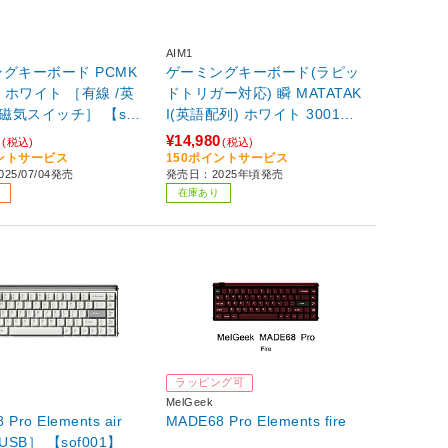
AIM1
グキーボード PCMK
ゲーミングキーボード(ラピッ
ホワイト ［有線 /英
ドトリガー対応) 瞬 MATATAK
/磁気スイッチ］ 【sof
I(英語配列) ホワイト 3001WA
1 ［有線 /USB］
0
¥14,980
(税込)
(税込)
イントサービス
150ポイントサービス
25/07/04発売
発売日：2025年頃発売
在庫あり
ラッピング可
MelGeek
Pro Elements air
MADE68 Pro Elements fire
USB］ 【sof001】