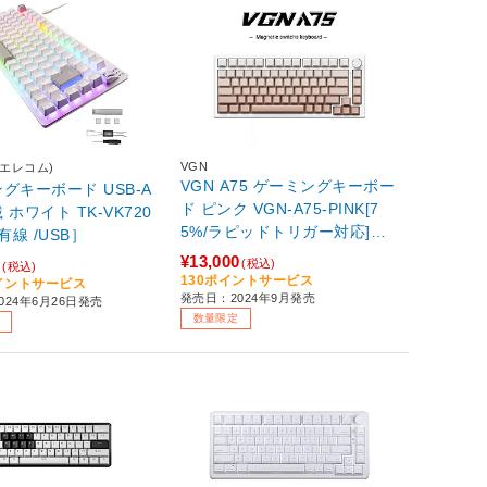
VGN
(エレコム)
VGN A75 ゲーミングキーボー
グキーボード USB-A
ド ピンク VGN-A75-PINK[7
ホワイト TK-VK720
5%/ラピッドトリガー対応]
有線 /USB］
【sof001】
¥13,000
0
(税込)
(税込)
130ポイントサービス
ポイントサービス
発売日：2024年9月発売
024年6月26日発売
数量限定