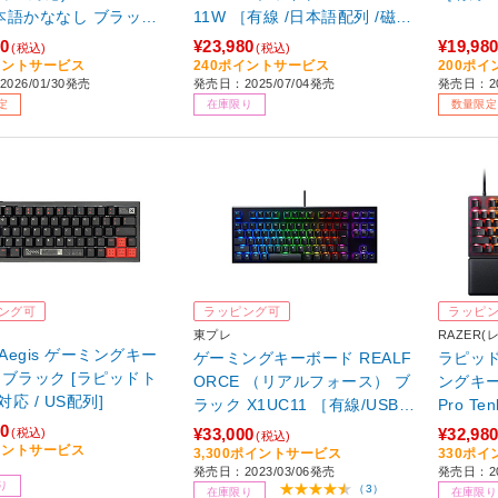
本語かななし ブラック
11W ［有線 /日本語配列 /磁気
3HE811 ［有線 /日本語
スイッチ］
70
¥23,980
¥19,98
(税込)
(税込)
磁気スイッチ］ 【sof00
イントサービス
240ポイントサービス
200ポ
026/01/30発売
発売日：2025/07/04発売
発売日：2
定
在庫限り
数量限定
ング可
ラッピング可
ラッピ
東プレ
RAZER(
 Aegis ゲーミングキー
ゲーミングキーボード REALF
ラピッ
 ブラック [ラピッドト
ORCE （リアルフォース） ブ
ングキーボ
応 / US配列]
ラック X1UC11 ［有線/USB/
Pro Tenkeyles
キー荷重：45g］
81300
00
¥33,000
¥32,98
(税込)
(税込)
線 /US
イントサービス
3,300ポイントサービス
330ポ
発売日：2023/03/06発売
発売日：20
り
（3）
在庫限り
在庫限り