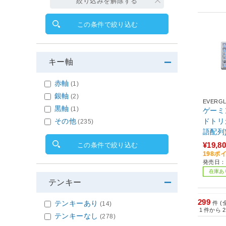
絞り込みを解除する
この条件で絞り込む
キー軸
赤軸
(1)
銀軸
(2)
EVERGL
黒軸
(1)
ゲーミ
その他
ドトリガ
(235)
語配列)
O-WH
¥19,8
この条件で絞り込む
198ポ
発売日：
在庫あ
テンキー
299
テンキーあり
件 (
(14)
1
件から
2
テンキーなし
(278)