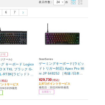
表示件数：
件
6
7
ング可
SteelSeries
l(ロジクール)
ゲーミングキーボード(ラピッ
グ キーボード Logico
ドトリガー対応) Apex Pro Mi
RO X TKL ブラック G-
ni JP 64825J ［有線 /日本語
KL-RTBK[ラピッドトリ
配列 /メカニカル］
/ 有線]
¥29,730
0
(税込)
(税込)
2,973ポイントサービス
ポイントサービス
発売日：2022/08/05発売
24/10/29発売
在庫限り