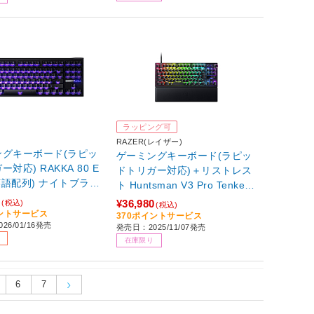
ラッピング可
RAZER(レイザー)
ングキーボード(ラピッ
ゲーミングキーボード(ラピッ
対応) RAKKA 80 E
ドトリガー対応)＋リストレス
(英語配列) ナイトブラッ
ト Huntsman V3 Pro Tenkeyl
KA-80EDGE-BK ［有
ess 8KHz JP ブラック RZ03-
0
¥36,980
(税込)
(税込)
of001】
05520700-R3J1 ［有線 /日本
イントサービス
370ポイントサービス
26/01/16発売
発売日：2025/11/07発売
語配列 /その他］ 【864】
在庫限り
6
7