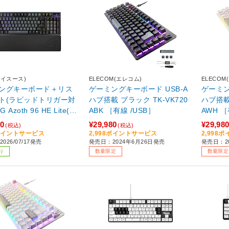
エイスース)
ELECOM(エレコム)
ELECOM
ングキーボード＋リス
ゲーミングキーボード USB-A
ゲーミン
ト(ラピッドトリガー対
ハブ搭載 ブラック TK-VK720
ハブ搭載 
G Azoth 96 HE Lite(英
ABK ［有線 /USB］
AWH ［
 ブラック ROG/AZOT
60
¥29,980
¥29,98
(税込)
(税込)
/HFX2/BK ［有線・ワイ
6ポイントサービス
2,998ポイントサービス
2,998
026/07/17発売
発売日：2024年6月26日発売
発売日：2
 /英語配列 /磁気スイッ
り
数量限定
数量限定