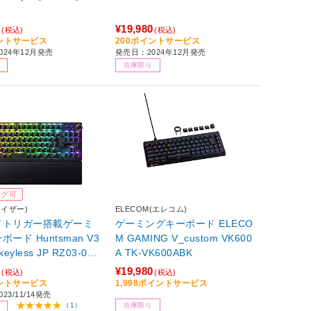
0
¥19,980
(税込)
(税込)
イントサービス
200ポイントサービス
024年12月発売
発売日：2024年12月発売
在庫限り
ング可
レイザー)
ELECOM(エレコム)
ドトリガー搭載ゲーミ
ゲーミングキーボード ELECO
ード Huntsman V3
M GAMING V_custom VK600
s JP RZ03-049
A TK-VK600ABK
-R3J1 日本語配列 ［有
0
¥19,980
(税込)
(税込)
B］
イントサービス
1,998ポイントサービス
23/11/14発売
在庫限り
（1）