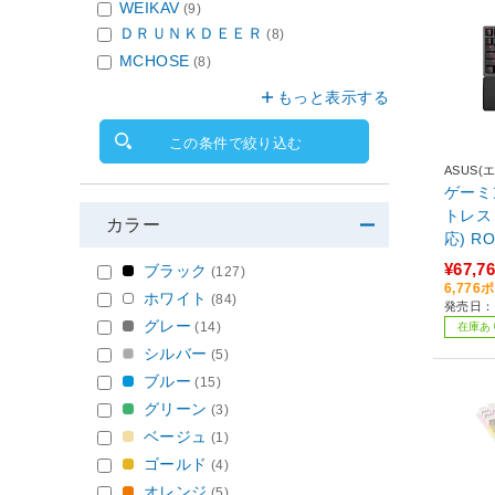
WEIKAV
(9)
ＤＲＵＮＫＤＥＥＲ
(8)
MCHOSE
(8)
もっと表示する
この条件で絞り込む
ASUS(
ゲーミ
トレス
カラー
応) RO
語配列)
¥67,7
ブラック
(127)
H/96
6,77
ホワイト
(84)
発売日：2
ヤレス
グレー
(14)
在庫あ
チ］
シルバー
(5)
ブルー
(15)
グリーン
(3)
ベージュ
(1)
ゴールド
(4)
オレンジ
(5)