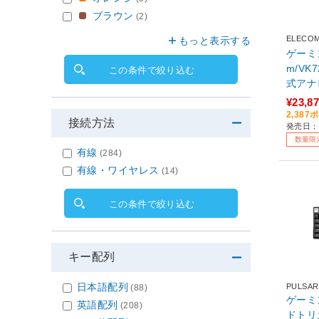
ブラウン
(2)
ELECO
もっと表示する
ゲーミン
m/VK
この条件で絞り込む
式アナ
75%
¥23,8
TK-VK
2,38
接続方法
発売日：
数量限
有線
(284)
有線・ワイヤレス
(14)
この条件で絞り込む
キー配列
日本語配列
PULSAR
(88)
ゲーミ
英語配列
(208)
ドトリガ