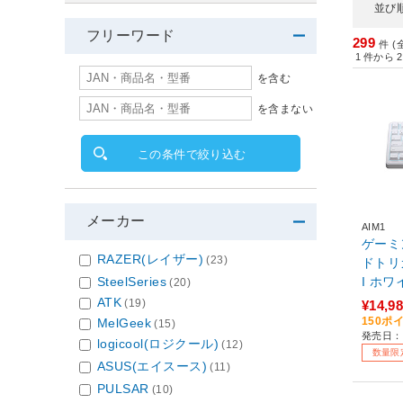
並び
フリーワード
299
件 (
1
件から
2
を含む
を含まない
この条件で絞り込む
メーカー
AIM1
ゲーミ
RAZER(レイザー)
(23)
ドトリガ
SteelSeries
I ホワ
(20)
［有線 
ATK
(19)
¥14,9
150ポ
MelGeek
(15)
発売日：2
logicool(ロジクール)
(12)
数量限
ASUS(エイスース)
(11)
PULSAR
(10)