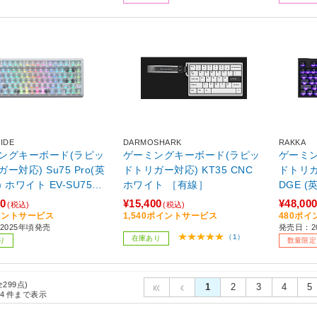
IDE
DARMOSHARK
RAKKA
ングキーボード(ラピッ
ゲーミングキーボード(ラピッ
ゲーミ
ー対応) Su75 Pro(英
ドトリガー対応) KT35 CNC
ドトリガー
 ホワイト EV-SU75PR
ホワイト ［有線］
DGE 
 ［有線 /USB］
ク RAK
00
¥15,400
¥48,00
(税込)
(税込)
線］ 【s
イントサービス
1,540ポイントサービス
480ポ
2025年頃発売
発売日：20
（1）
在庫あり
り
数量限定
全299点)
1
2
3
4
5
4
件まで表示