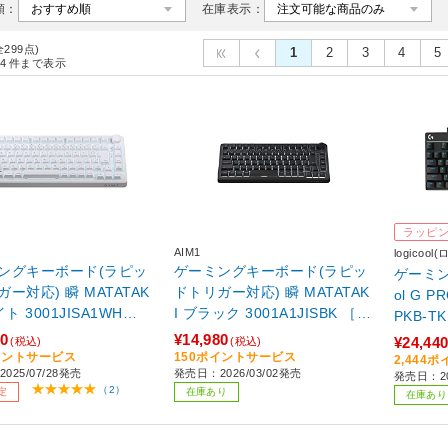
順：
在庫表示：
全299点)
1
2
3
4
5
4
件まで表示
ラッピ
AIM1
logicoo
ングキーボード(ラピッ
ゲーミングキーボード(ラピッ
ゲーミン
ー対応) 瞬 MATATAK
ドトリガー対応) 瞬 MATATAK
ol G P
イト 3001JISA1WH
I ブラック 3001A1JISBK ［有
PKB-T
/USB］ 【sof001】
線 /USB］
ガー搭載 
80
¥14,980
¥24,44
(税込)
(税込)
イントサービス
150ポイントサービス
2,444
025/07/28発売
発売日：2026/03/02発売
発売日：20
（2）
定
在庫あり
在庫あり