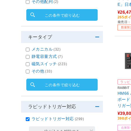
その他配列
(2)
E」日
PCMK
¥26,4
この条件で絞り込む
配列 /
265ポ
発売日：2
1】
数量限
キータイプ
メカニカル
(32)
静電容量方式
(7)
磁気スイッチ
(223)
その他
(33)
ラッピ
この条件で絞り込む
RABBIT
HM66
ボード
リガー対
ラピッドトリガー対応
¥39,8
398ポ
ラピッドトリガー対応
(299)
在庫限