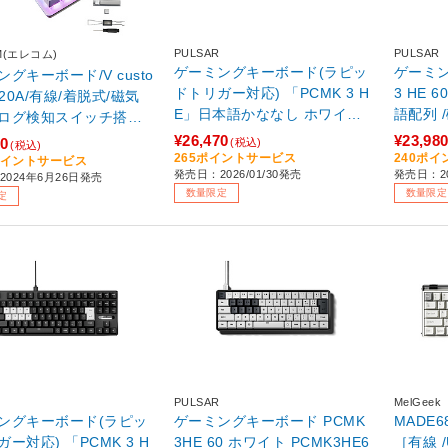
PULSAR
PULSAR
M(エレコム)
ゲーミングキーボード(ラピッ
ゲーミン
グキーボード/V custo
ドトリガー対応) 「PCMK 3 H
3 HE 60 
720A/有線/着脱式/磁気
E」日本語かななし ホワイト
語配列 
ログ検知スイッチ搭載/
PCMK3HE812 ［有線 /日本語
001】
サイズ/US配列/ホワイト
¥26,470
¥23,98
70
(税込)
(税込)
配列 /磁気スイッチ］ 【sof00
720AWH-EN
265ポイントサービス
240ポ
7ポイントサービス
発売日：2026/01/30発売
発売日：20
1】
2024年6月26日発売
数量限定
数量限定
定
PULSAR
MelGeek
ングキーボード(ラピッ
ゲーミングキーボード PCMK
MADE68 
ー対応) 「PCMK 3 H
3HE 60 ホワイト PCMK3HE6
［有線 /