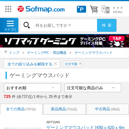
トップ
＞
ゲーミングPC・周辺機器
＞
ゲーミングマウスパッド
全ての絞り込みを解除する
注文可能
ゲーミングマウスパッド
725
件 (全737点)
1
件から
25
件まで表示
全ての商品
新品商品
中古商品
(737点)
(711点)
(26点)
ARTISAN
ゲーミングマウスパッド [490ｘ420ｘ4m