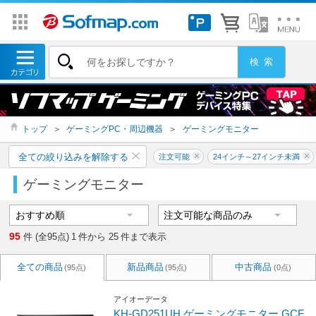
トップ
＞
ゲーミングPC・周辺機器
＞
ゲーミングモニター
全ての絞り込みを解除する
注文可能
24インチ～27インチ未満
ゲーミングモニター
95
件 (全95点)
1
件から
25
件まで表示
全ての商品
新品商品
中古商品
(95点)
(95点)
(0点)
アイオーデータ
KH-GD251UH ゲーミングモニター GCF