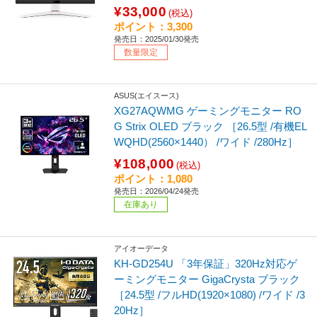
¥33,000
(税込)
ポイント：3,300
発売日：2025/01/30発売
数量限定
ASUS(エイスース)
XG27AQWMG ゲーミングモニター RO
G Strix OLED ブラック ［26.5型 /有機EL
WQHD(2560×1440） /ワイド /280Hz］
¥108,000
(税込)
ポイント：1,080
発売日：2026/04/24発売
在庫あり
アイオーデータ
KH-GD254U 「3年保証」320Hz対応ゲ
ーミングモニター GigaCrysta ブラック
［24.5型 /フルHD(1920×1080) /ワイド /3
20Hz］