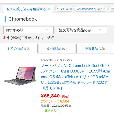
全ての絞り込みを解除する
注文可能
Chromebook を含む
1
Chromebook
3
件 (全3点)
1
件から
3
件まで表示
全ての商品
新品商品
中古商品
(3点)
(3点)
(0点)
Lenovo(レノボジャパン)
ノートパソコン Chromebook Duet Gen9
ルナグレー 83HH000UJP ［10.95型 /Chr
ome OS /MediaTek /メモリ：4GB /eMM
C：128GB /日本語版キーボード /2024年
10月モデル］
¥65,840
(税込)
ポイント：6,584
発売日：2024/10/25発売
在庫あり