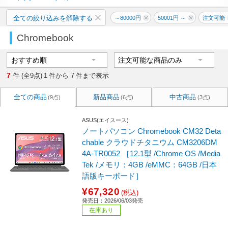
全ての絞り込みを解除する
～80000円
50001円 ～
注文可能
Chromebook
7
件 (全9点)
1
件から
7
件まで表示
全ての商品
新品商品
中古商品
(9点)
(6点)
(3点)
ASUS(エイスース)
ノートパソコン Chromebook CM32 Deta
chable クラウドチタニウム CM3206DM
4A-TR0052 ［12.1型 /Chrome OS /Media
Tek /メモリ：4GB /eMMC：64GB /日本
語版キーボード］
¥67,320
(税込)
発売日：2026/06/03発売
在庫あり