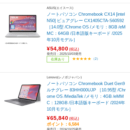
ASUS(エイスース)
ノートパソコン Chromebook CX14 [intel
N50] ピュアグレー CX1405CTA-S60592
［14.0型 /Chrome OS /メモリ：8GB /eM
MC：64GB /日本語版キーボード /2025
年10月モデル］
¥54,800
(税込)
発売日：2025/10/03発売
（2）
在庫あり
Lenovo(レノボジャパン)
ノートパソコン Chromebook Duet Gen9
ルナグレー 83HH000UJP ［10.95型 /Chr
ome OS /MediaTek /メモリ：4GB /eMM
C：128GB /日本語版キーボード /2024年
10月モデル］
¥65,840
(税込)
ポイント：6,584
発売日：2024/10/25発売