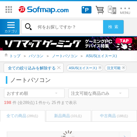
トップ
＞
パソコン
＞
ノートパソコン
＞
ASUS(エイスース)
全ての絞り込みを解除する
ASUS(エイスース)
注文可能
ノートパソコン
198
件 (全289点)
1
件から
25
件まで表示
全ての商品
新品商品
中古商品
(289点)
(101点)
(188点)