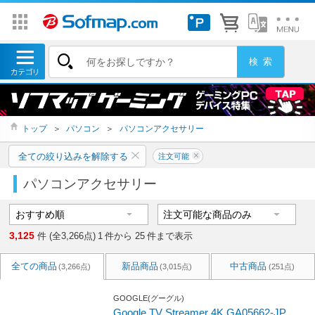
トップ
＞
パソコン
＞
パソコンアクセサリー
全ての絞り込みを解除する
注文可能
パソコンアクセサリー
3,125
件 (全3,266点)
1
件から
25
件まで表示
全ての商品
新品商品
中古商品
(3,266点)
(3,015点)
(251点)
GOOGLE(グーグル)
Google TV Streamer 4K GA05662-JP