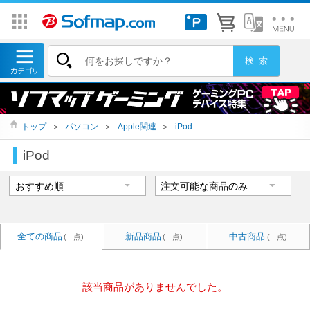
トップ
＞
パソコン
＞
Apple関連
＞
iPod
iPod
全ての商品
新品商品
中古商品
( - 点)
( - 点)
( - 点)
該当商品がありませんでした。