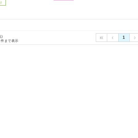
り
点)
1
件まで表示