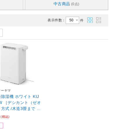
中古商品
(0点)
表示件数：
件
オーヤマ
ホワイト KIJ
0-W ［デシカント（ゼオ
方式 /木造3畳まで /
まで］ 【864】
0
(税込)