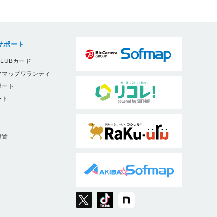
サポート
LUBカード
フマップワランティ
ポート
ート
ト
9
設置