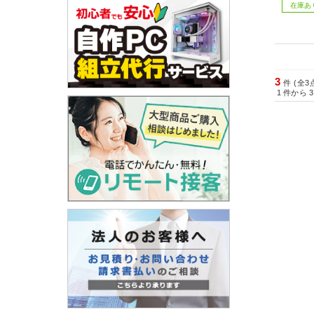
在庫あ
3
件 (全3
1
件から
3