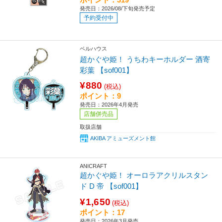
発売日：2026/08/下旬発売予定
予約受付中
ベルハウス
超かぐや姫！ うちわキーホルダー 酒寄
彩葉 【sof001】
¥880
(税込)
ポイント：9
発売日：2026年4月発売
店舗併売品
取扱店舗
AKIBA アミューズメント館
ANICRAFT
超かぐや姫！ オーロラアクリルスタン
ド D 帝 【sof001】
¥1,650
(税込)
ポイント：17
発売日：2026年3月発売