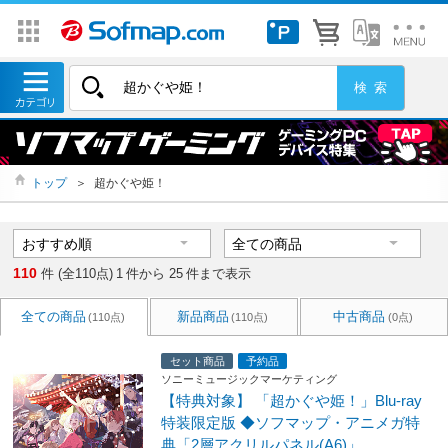
トップ
＞
超かぐや姫！
110
件 (全110点)
1
件から
25
件まで表示
全ての商品
新品商品
中古商品
(110点)
(110点)
(0点)
セット商品
予約品
ソニーミュージックマーケティング
【特典対象】 「超かぐや姫！」Blu-ray
特装限定版 ◆ソフマップ・アニメガ特
典「2層アクリルパネル(A6)」