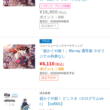
ソフマップ・アニメガ特典
¥16,800
(税込)
ポイント：840
発売日：2026/09/09発売
限定数終了
予約品
ソニーミュージックマーケティング
「超かぐや姫！」Blu-ray 通常版 ※オリ
ジナル特典なし
¥6,110
(税込)
ポイント：306
発売日：2026/09/09発売予定
限定予約中
清水産業
超かぐや姫！ どこスタ（ホログラムve
r.） 【sof001】