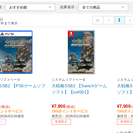
順：
在庫表示：
点)
1
件まで表示
ソフトベータ
システムソフトベータ
システム
SSB2 【PS5ゲームソフ
大戦略SSB2 【Switchゲーム
大戦略SS
ソフト】【sof001】
ソフト】
¥7,900
¥7,900
(税込)
(税込)
イントサービス
790ポイントサービス
790ポ
026/02/26発売
発売日：2026/02/26発売
発売日：20
り
数量限定
数量限定