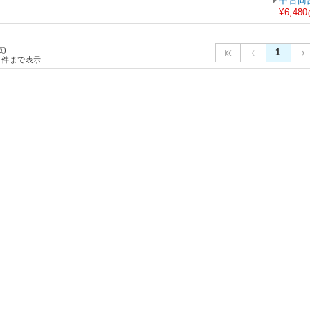
中古商
¥6,480
点)
1
件まで表示