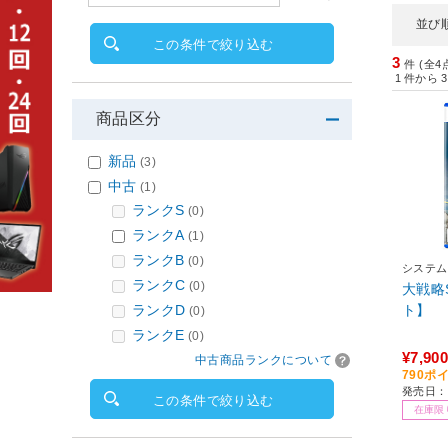
並び
この条件で絞り込む
3
件 (全4
1
件から
3
商品区分
新品
(3)
中古
(1)
ランクS
(0)
ランクA
(1)
ランクB
(0)
システム
ランクC
(0)
大戦略
ランクD
ト】
(0)
ランクE
(0)
¥7,900
中古商品ランクについて
790ポ
発売日：2
この条件で絞り込む
在庫限