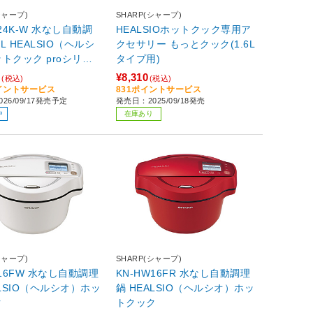
シャープ)
SHARP(シャープ)
W24K-W 水なし自動調
HEALSIOホットクック専用ア
4L HEALSIO（ヘルシ
クセサリー もっとクック(1.6L
トクック proシリー
タイプ用)
レミアムホワイト
0
¥8,310
(税込)
(税込)
ポイントサービス
831ポイントサービス
26/09/17発売予定
発売日：2025/09/18発売
中
在庫あり
シャープ)
SHARP(シャープ)
W16FW 水なし自動調理
KN-HW16FR 水なし自動調理
ALSIO（ヘルシオ）ホッ
鍋 HEALSIO（ヘルシオ）ホッ
ク
トクック