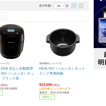
表示件数：
件
シャープ)
SHARP(シャープ)
W10GB 水なし自動調理
HEALSIO（ヘルシオ）ホット
ALSIO（ヘルシオ）ホッ
クック専用内鍋
 ブラック系
4
¥10,550
(税込)
(税込)
21/09/16発売
1,055ポイントサービス
発売日：2021/10/14発売
在庫あり