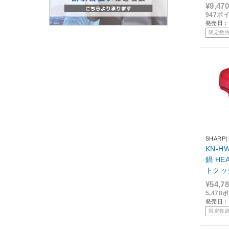
ック
¥9,470
947ポ
発売日：
限定数
SHARP
KN-H
鍋 H
トクッ
¥54,7
5,47
発売日：
限定数