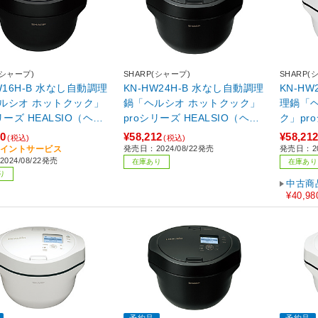
(シャープ)
SHARP(シャープ)
SHARP(
W16H-B 水なし自動調理
KN-HW24H-B 水なし自動調理
KN-H
ルシオ ホットクック」
鍋「ヘルシオ ホットクック」
理鍋「
リーズ HEALSIO（ヘル
proシリーズ HEALSIO（ヘル
ク」pro
ホットクック ブラック
シオ）ホットクック ブラック
（ヘル
20
¥58,212
¥58,21
(税込)
(税込)
系
ワイト
2ポイントサービス
発売日：2024/08/22発売
発売日：20
024/08/22発売
在庫あり
在庫あり
り
中古商
¥40,98