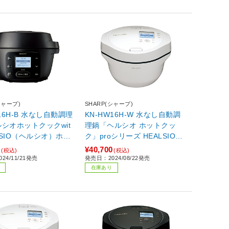
シャープ)
SHARP(シャープ)
N16H-B 水なし自動調理
KN-HW16H-W 水なし自動調
シオホットクックwit
理鍋「ヘルシオ ホットクッ
ALSIO（ヘルシオ）ホッ
ク」proシリーズ HEALSIO
 ブラック系
（ヘルシオ）ホットクック ホ
7
¥40,700
(税込)
(税込)
ワイト系
24/11/21発売
発売日：2024/08/22発売
在庫あり