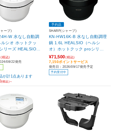
予約品
シャープ)
SHARP(シャープ)
W24H-W 水なし自動調
KN-HW16K-B 水なし自動調理
ヘルシオ ホットクッ
鍋 1.6L HEALSIO（ヘルシ
シリーズ HEALSIO
オ）ホットクック proシリー
シオ）ホットクック ホ
ズ プレミアムブラック
2
¥71,500
(税込)
(税込)
系
24/08/22発売
7,150ポイントサービス
発売日：2026/09/17発売予定
予約受付中
品が計1点あります
0
(税込)～