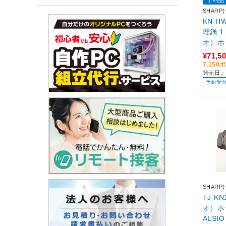
予約品
SHARP
KN-H
理鍋 1
オ）ホ
ズ プ
¥71,5
7,15
発売日：2
予約受
SHARP
TJ-K
オ）ホ
ALS