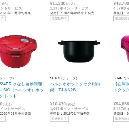
ック
¥11,330
¥43,78
(税込)
(税込)
イントサービス
1,133ポイントサービス
4,378
2020年09月中旬発売
発売日：2020年09月中旬発売
発売日：2
終了
限定数終了
限定数終
(シャープ)
SHARP(シャープ)
SHARP(
W24FR 水なし自動調理
ヘルシオホットクック用内
【在庫
EALSIO（ヘルシオ）ホッ
鍋 TJ-KN2B
トクッ
ク レッド
80
¥10,470
¥54,86
(税込)
(税込)
8ポイントサービス
1,047ポイントサービス
5,487
2020年09月中旬発売
発売日：2019/08/下旬発売
発売日：20
終了
限定数終了
限定数終