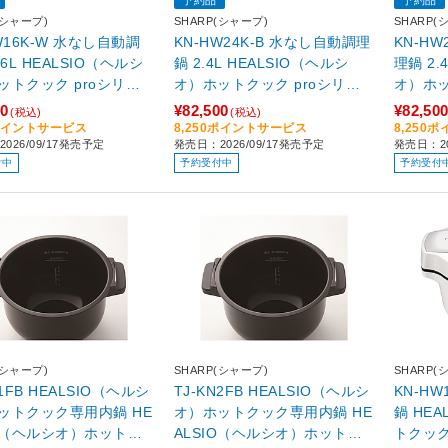
予約品
予約品
(シャープ)
SHARP(シャープ)
SHARP(
W16K-W 水なし自動調
KN-HW24K-B 水なし自動調理
KN-H
.6L HEALSIO（ヘルシ
鍋 2.4L HEALSIO（ヘルシ
理鍋 2.
ットクック proシリー
オ）ホットクック proシリー
オ）ホッ
レミアムホワイト
ズ プレミアムブラック
ズ プ
00
¥82,500
¥82,50
(税込)
(税込)
0ポイントサービス
8,250ポイントサービス
8,250
026/09/17発売予定
発売日：2026/09/17発売予定
発売日：20
付中
予約受付中
予約受付
(シャープ)
SHARP(シャープ)
SHARP(
N1FB HEALSIO（ヘルシ
TJ-KN2FB HEALSIO（ヘルシ
KN-H
ットクック専用内鍋 HE
オ）ホットクック専用内鍋 HE
鍋 HE
IO（ヘルシオ）ホットク
ALSIO（ヘルシオ）ホットク
トクッ