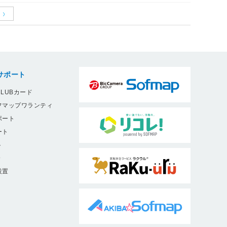
サポート
LUBカード
フマップワランティ
ポート
ート
ト
9
設置