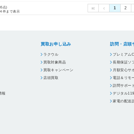
45点)
1
2
4
件まで表示
買取お申し込み
訪問・店頭
ラクウル
プレミアムC
買取対象商品
長期保証ソ
買取キャンペーン
月額安心サ
店頭買取
電話＆リモ
訪問サポー
情報
デジタル11
家電の配送