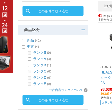
並び
この条件で絞り込む
41
件 (全
1
件から
2
商品区分
新品
(41)
中古
(4)
ランクS
(0)
ランクA
(3)
ランクB
(1)
SHARP
ランクC
(0)
HEA
ランクD
クック
(0)
2A
ランクE
(0)
¥8,030
中古商品ランクについて
803ポ
発売日：2
この条件で絞り込む
お取り