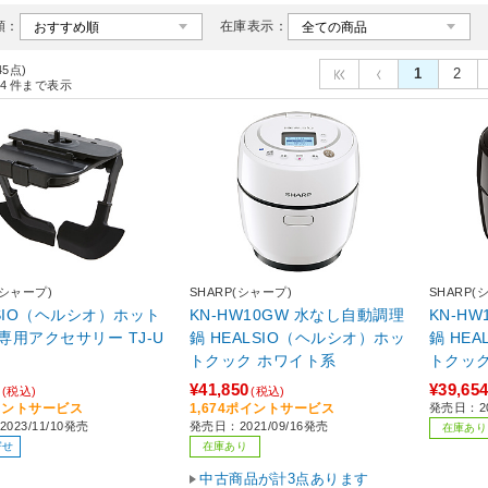
順：
在庫表示：
45点)
1
2
4
件まで表示
(シャープ)
SHARP(シャープ)
SHARP(
LSIO（ヘルシオ）ホット
KN-HW10GW 水なし自動調理
KN-H
専用アクセサリー TJ-U
鍋 HEALSIO（ヘルシオ）ホッ
鍋 HE
トクック ホワイト系
トクック
¥41,850
¥39,65
(税込)
(税込)
イントサービス
1,674ポイントサービス
発売日：20
023/11/10発売
発売日：2021/09/16発売
在庫あり
寄せ
在庫あり
中古商品が計3点あります