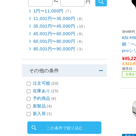
〜
円
1円〜11,000円
（7）
11,001円〜35,000円
（8）
35,001円〜45,000円
（10）
SHARP
45,001円〜60,000円
（9）
KN-H
60,001円〜80,000円
（8）
鍋「ヘ
80,001円〜90,000円
（3）
proシ
シオ）
¥45,2
系
4,52
発売日：2
その他の条件
在庫あ
注文可能
(20)
在庫あり
(15)
予約商品
(4)
新製品
(4)
新入荷
(1)
この条件で絞り込む