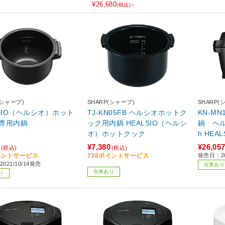
¥26,680
(税込)～
(シャープ)
SHARP(シャープ)
SHARP(
LSIO（ヘルシオ）ホット
TJ-KN05FB ヘルシオホットク
KN-M
専用内鍋
ック用内鍋 HEALSIO（ヘルシ
鍋 ヘル
オ）ホットクック
h HE
トクック
¥7,380
¥26,05
(税込)
(税込)
イントサービス
738ポイントサービス
発売日：20
021/10/14発売
在庫あり
在庫あり
り