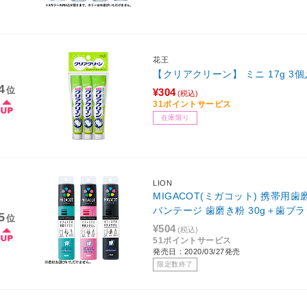
花王
【クリアクリーン】 ミニ 17g 3個
4
位
¥304
(税込)
31ポイントサービス
在庫限り
LION
MIGACOT(ミガコット) 携帯用
バンテージ 歯磨き粉 30g＋歯ブラ
5
位
¥504
(税込)
51ポイントサービス
発売日：2020/03/27発売
限定数終了