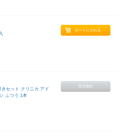
入
歯磨きセット クリニカ アド
シ ふつう 1本