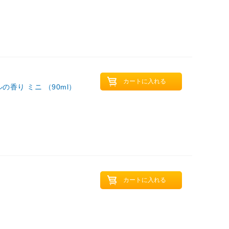
香り ミニ （90ml）