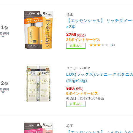
花王
【エッセンシャル】 リッチダメージ
11
×2本
位
¥256
(税込)
26ポイントサービス
（1）
在庫あり
ユニリーバJCM
LUX(ラックス)ルミニークボタ
(10g+10g)
12
位
¥60
(税込)
6ポイントサービス
発売日：2019/10/07発売
在庫あり
花王
【エッセンシャル】 ふんわりうる