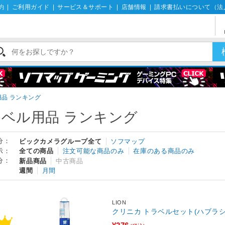
約
|
ご利用ガイド
|
サービス＆サポート
|
店舗情報
|
請求書払いについて（法
品 ランキング
ベル用品 ランキング
分：
ビックカメラグループ全て
ソフマップ
示：
全ての商品
注文可能な商品のみ
在庫のある商品のみ
分：
新品商品
中古商品
週間
月間
LION
クリニカ トラベルセット(ハブラシ1