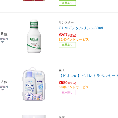
在庫あり
サンスター
GUMデンタルリンス80ml
16
位
¥207
(税込)
21ポイントサービス
在庫あり
花王
【ビオレu 】ビオレトラベルセッ
17
位
¥580
(税込)
58ポイントサービス
在庫限り
花王