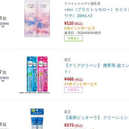
ファイントゥデイ資生堂
+tmr（プラストゥモロー）モイ
ウチ）10mL×2
6
位
¥110
(税込)
2ポイントサービス
発売日：2024/09/04発売
在庫あり
花王
【クリアクリーン】 携帯用 超コ
7
ト）
位
¥465
(税込)
47ポイントサービス
在庫限り
花王
【薬用ピュオーラ】 クリーンミント 
8
位
¥373
(税込)