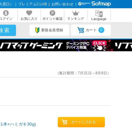
人窓口）
|
プレミアムCLUB
|
お問い合わせ
|
ログイン
お気に入り
ポイント確認
ランキング
Language
新規会員登録
カート
0
（集計期間：7月31日～8月6日）
本+ハミガキ30g)