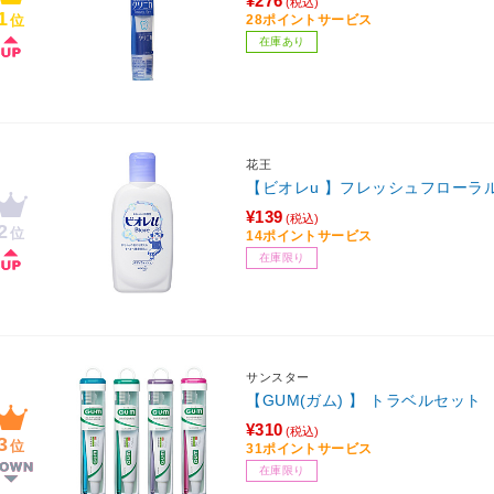
¥276
(税込)
1
位
28ポイントサービス
在庫あり
花王
【ビオレu 】フレッシュフローラルの
¥139
(税込)
2
位
14ポイントサービス
在庫限り
サンスター
【GUM(ガム) 】 トラベルセット
¥310
(税込)
3
位
31ポイントサービス
在庫限り