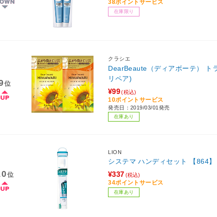
38ポイントサービス
在庫限り
クラシエ
DearBeaute（ディアボーテ）
リペア)
9
位
¥99
(税込)
10ポイントサービス
発売日：2019/03/01発売
在庫あり
LION
システマ ハンディセット 【864】
10
¥337
位
(税込)
34ポイントサービス
在庫あり