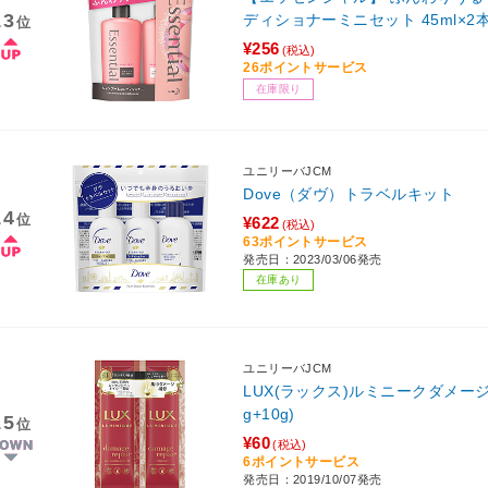
13
ディショナーミニセット 45ml×2
位
¥256
(税込)
26ポイントサービス
在庫限り
ユニリーバJCM
Dove（ダヴ）トラベルキット
14
位
¥622
(税込)
63ポイントサービス
発売日：2023/03/06発売
在庫あり
ユニリーバJCM
LUX(ラックス)ルミニークダメー
g+10g)
15
位
¥60
(税込)
6ポイントサービス
発売日：2019/10/07発売