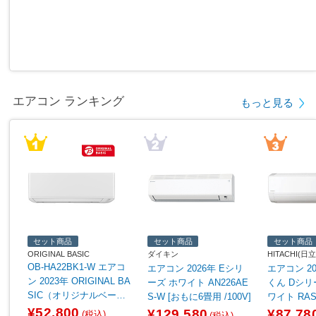
エアコン ランキング
もっと見る
セット商品
セット商品
セット商品
ORIGINAL BASIC
ダイキン
HITACHI(日立
OB-HA22BK1-W エアコ
エアコン 2026年 Eシリ
エアコン 2
ン 2023年 ORIGINAL BA
ーズ ホワイト AN226AE
くん Dシリ
SIC（オリジナルベーシ
S-W [おもに6畳用 /100V]
ワイト RAS-
ック） ホワイト [おもに
[おもに6畳用 
¥52,800
¥129,580
¥87,78
(税込)
(税込)