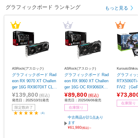
グラフィックボード ランキング
もっと見る
ASRock(アスロック)
ASRock(アスロック)
KuroutoShi
グラフィックボード Rad
グラフィックボード Rad
グラフィックボ
eon RX 9070 XT Challen
eon RX 9060 XT Challen
RTX5060Ti
ger 16G RX9070XT CL 1
ger 16G OC RX9060XT
F/V2 ［Ge
6G ［Radeon RXシリー
CL 16GO ［Radeon RX
リーズ /8G
¥139,800
¥89,800
¥73,80
(税込)
(税込)
ズ /16GB］
シリーズ /16GB］
発売日：2025/10/31発売
発売日：2025/06/06発売
在庫限り
限定数終了
在庫限り
（4）
中古商品が計1点あり
ます
¥61,980
(税込)～