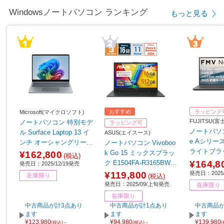
Windowsノートパソコン ランキング
もっと見る
おすすめ
ラッピング
Microsoft(マイクロソフト)
FUJITSU(
ノートパソコン 特別モデ
ラッピング可
ノートパソコ
ル Surface Laptop 13 イ
ASUS(エイスース)
e Aシリーズ 
ンチ オーシャングリーン
ノートパソコン Vivoboo
ライトブラッ
EP2-30766 【sof001】
k Go 15 ミックスブラッ
¥162,800
(税込)
K3BB
¥164,8
ク E1504FA-R3165BWS
発売日：2025/12/19発売
［15.6型 /Windows11 Ho
発売日：2025/
¥119,800
在庫限り
(税込)
me /AMD Ryzen 3 /メモ
発売日：2025/09/上旬発売
在庫限り
リ：16GB /SSD：512GB
在庫限り
/Office Home and Busine
中古商品が計3点あり
中古商品が計1点あり
中古商品が
ss /日本語版キーボード /
ます
ます
ます
¥123,980
¥94,980
¥139,980
2025年9月モデル］
(税込)～
(税込)～