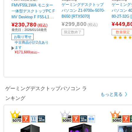
ゲーミングデスクトップ
ゲーミング
FMVF55L1WA モニター
パソコン Z1-9700x-5070-
パソコン 40D
一体型デスクトップPC F
B650 [RTX5070]
80-2T-32G 
MV Desktop F F55-L1 ホ
【sof001】
ワイト ［23.8型 /Window
¥299,800
¥449,8
¥230,780
(税込)
(税込)
s11 Home /AMD Ryzen5
発売日：2026/01/16発売
限定数終了
数量限定
/メモリ：16GB /SSD：5
お取り寄せ
12GB /Microsoft 365 Per
中古商品が計2点あり
sonal /2026年1月モデ
ます
¥171,680
ル］
(税込)～
ゲーミングデスクトップパソコン ラ
もっと見る
ンキング