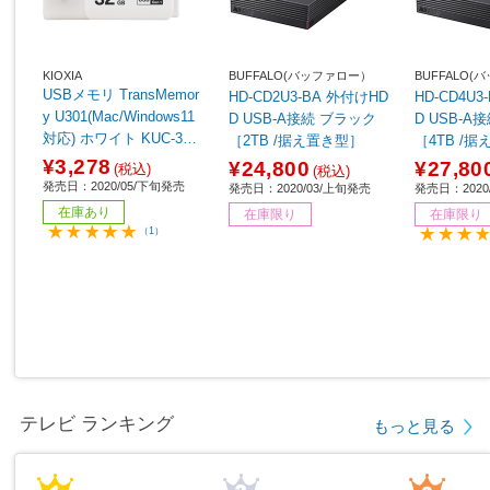
KIOXIA
BUFFALO(バッファロー）
BUFFALO
USBメモリ TransMemor
HD-CD2U3-BA 外付けHD
HD-CD4U
y U301(Mac/Windows11
D USB-A接続 ブラック
D USB-A接続 ブ
対応) ホワイト KUC-3A0
［2TB /据え置き型］
［4TB /
32GW ［32GB /USB Typ
64】
¥3,278
¥24,800
¥27,80
(税込)
(税込)
eA /USB3.2 /キャップ
発売日：2020/05/下旬発売
発売日：2020/03/上旬発売
発売日：2020
式］
在庫あり
在庫限り
在庫限り
（1）
テレビ ランキング
もっと見る