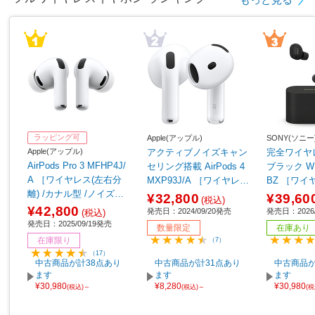
ラッピング可
Apple(アップル)
SONY(ソニー
Apple(アップル)
アクティブノイズキャン
完全ワイヤ
AirPods Pro 3 MFHP4J/
セリング搭載 AirPods 4
ブラック WF
A ［ワイヤレス(左右分
MXP93J/A ［ワイヤレス
BZ ［ワイ
離) /カナル型 /ノイズキ
(左右分離) /インナーイヤ
離) /カナル
¥32,800
¥39,60
(税込)
ャンセリング対応 /Bluet
ー型 /ノイズキャンセリ
ャンセリング対
¥42,800
発売日：2024/09/20発売
発売日：2026/
(税込)
ooth対応］
ング対応 /Bluetooth対
ooth対応］
発売日：2025/09/19発売
数量限定
在庫あり
応］ 【sof001】
在庫限り
（7）
（17）
中古商品が計38点あり
中古商品が計31点あり
中古商品が
ます
ます
ます
¥30,980
¥8,280
¥30,980
(税込)～
(税込)～
(