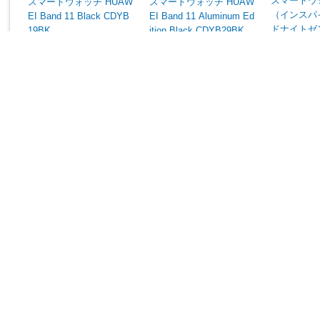
スマートウォッ
スマートウォッチ HUAW
スマートウォッチ HUAW
（インスパイア
EI Band 11 Black CDYB
EI Band 11 Aluminum Ed
ドナイトゼン
19BK
ition Black CDYB29BK
K-FRCJK
¥10,94
¥6,240
¥7,486
(税込)
(税込)
発売日：2022/
発売日：2026/04/24発売
発売日：2026/03/13発売
在庫限り
在庫あり
在庫あり
中古商品が計1点あり
ます
¥4,680
(税込)～
表示： スマートフォン ｜
PC
ご利用ガイド