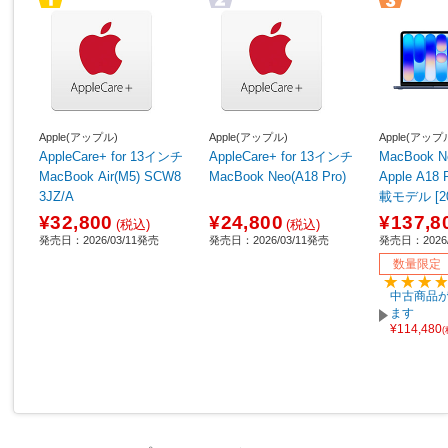
Apple(アップル)
Apple(アップル)
Apple(アップ
AppleCare+ for 13インチ
AppleCare+ for 13インチ
MacBook Neo 1
MacBook Air(M5) SCW8
MacBook Neo(A18 Pro)
Apple A1
3JZ/A
載モデル [
ル/SSD 5
¥32,800
¥24,800
¥137,8
(税込)
(税込)
GB/6コア
発売日：2026/03/11発売
発売日：2026/03/11発売
発売日：2026/
PU] インデ
数量限定
J/A 【sof0
中古商品が
ます
¥114,480