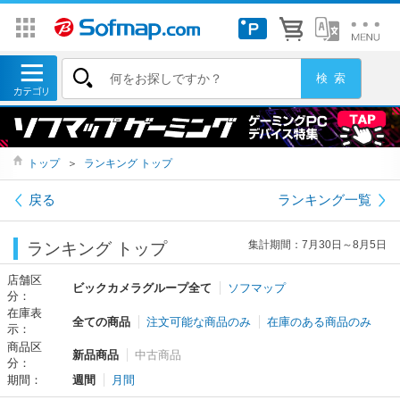
トップ
＞
ランキング トップ
戻る
ランキング一覧
集計期間：7月30日～8月5日
ランキング トップ
店舗区
ビックカメラグループ全て
ソフマップ
分：
在庫表
全ての商品
注文可能な商品のみ
在庫のある商品のみ
示：
商品区
新品商品
中古商品
分：
期間：
週間
月間