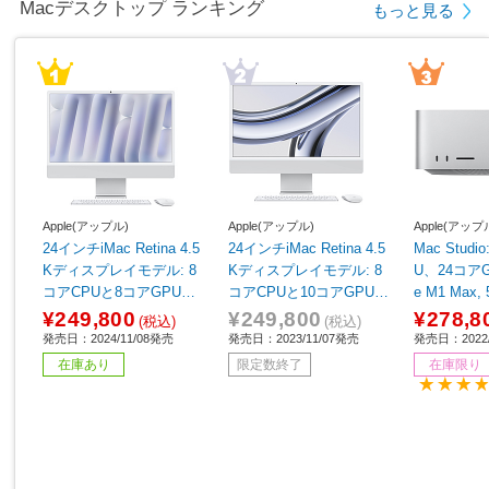
Macデスクトップ ランキング
もっと見る
Apple(アップル)
Apple(アップル)
Apple(アップ
24インチiMac Retina 4.5
24インチiMac Retina 4.5
Mac Studi
Kディスプレイモデル: 8
Kディスプレイモデル: 8
U、24コアG
コアCPUと8コアGPUを
コアCPUと10コアGPUを
e M1 Max,
搭載したApple M4チッ
搭載したApple M3チッ
¥249,800
¥249,800
¥278,8
(税込)
(税込)
プ, 16GB, 256GB SSD -
プ, 512GB SSD - シルバ
発売日：2024/11/08発売
発売日：2023/11/07発売
発売日：2022/
シルバー シルバー MWU
ー シルバー MQRK3J/A
在庫あり
限定数終了
在庫限り
C3J/A
［23.5型 /Apple M3 /メ
モリ：8GB /SSD：512G
B /2023年11月モデル］