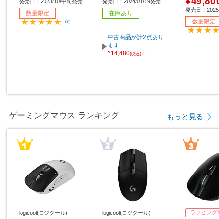
¥49,80
発売日：2023/10/中旬発売
発売日：2024/01/19発売
0）/200H
発売日：202
数量限定
在庫あり
属］
数量限定
（3）
中古商品が計2点あり
ます
¥14,480
(税込)～
ゲーミングマウス ランキング
もっと見る
ラッピング
logicool(ロジクール)
logicool(ロジクール)