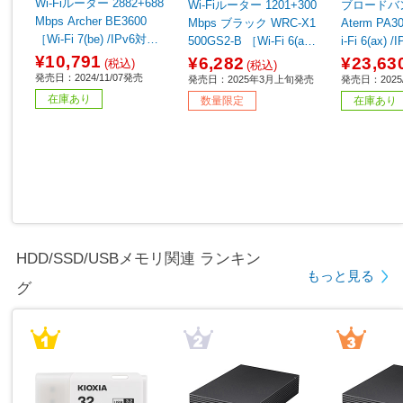
Wi-Fiルーター 2882+688
Wi-Fiルーター 1201+300
ブロードバ
Mbps Archer BE3600
Mbps ブラック WRC-X1
Aterm PA3000D4AX ［W
［Wi-Fi 7(be) /IPv6対
500GS2-B ［Wi-Fi 6(ax)
i-Fi 6(ax)
応］
/IPv6対応］ 【sof001】
¥10,791
¥6,282
¥23,63
(税込)
(税込)
発売日：2024/11/07発売
発売日：2025年3月上旬発売
発売日：2025/
在庫あり
数量限定
在庫あり
HDD/SSD/USBメモリ関連 ランキン
もっと見る
グ