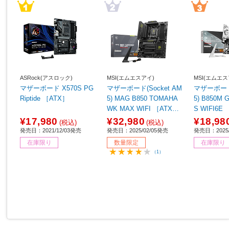
ASRock(アスロック)
MSI(エムエスアイ)
MSI(エムエス
マザーボード X570S PG
マザーボード(Socket AM
マザーボード(
Riptide ［ATX］
5) MAG B850 TOMAHA
5) B850M GAMING PLU
WK MAX WIFI ［ATX］
S WIFI6E 
【sof001】
¥17,980
¥32,980
¥18,98
(税込)
(税込)
発売日：2021/12/03発売
発売日：2025/02/05発売
発売日：2025/
在庫限り
数量限定
在庫限り
（1）