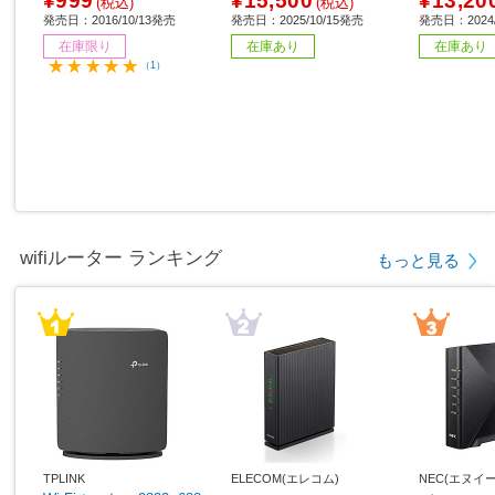
¥999
¥15,500
¥13,20
(税込)
(税込)
発売日：2016/10/13発売
発売日：2025/10/15発売
発売日：2024/
在庫限り
在庫あり
在庫あり
（1）
wifiルーター ランキング
もっと見る
TPLINK
ELECOM(エレコム)
NEC(エヌイ