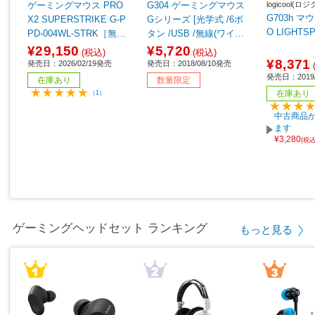
logicool(ロ
ゲーミングマウス PRO
G304 ゲーミングマウス
G703h マウ
X2 SUPERSTRIKE G-P
Gシリーズ [光学式 /6ボ
O LIGHTS
PD-004WL-STRK［無線
タン /USB /無線(ワイヤ
(ワイヤレス) /5ボタン /U
レス)] 【sof001】
¥29,150
¥5,720
(税込)
(税込)
SB ］
¥8,371
発売日：2026/02/19発売
発売日：2018/08/10発売
発売日：2019/
在庫あり
数量限定
在庫あり
（1）
中古商品が
ます
¥3,280
(税
ゲーミングヘッドセット ランキング
もっと見る