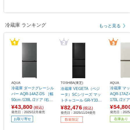
冷蔵庫 ランキング
もっと見る
AQUA
TOSHIBA(東芝)
AQUA
冷蔵庫 ダークグレーシル
冷蔵庫 マットグレージュ
冷蔵庫 VEGETA（ベジ
バー AQR-14AZ-DS ［幅
AQR-17AZ
ータ）SCシリーズ マッ
50cm /139L /2ドア /右開
170L /2
トチャコール GR-Y33SC
きタイプ /2025年］
プ /2025年
(KZ) ［幅60cm /326L /3
¥43,800
¥54,80
¥82,476
(税込)
(税込)
ドア /右開きタイプ /202
発売日：2025/12月発売
発売日：2025
発売日：2025/11/24発売
5年］【基本設置料金セ
お取り寄せ
在庫あり
数量限定
ット】