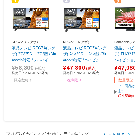
REGZA（レグザ）
REGZA（レグザ）
Panasonic
液晶テレビ REGZA(レグ
液晶テレビ REGZA(レグ
液晶テレビ 
ザ) 32V35S ［32V型 /Blu
ザ) 24V35S ［24V型 /Blu
ラ) TH-32J
etooth対応 /フルハイビ
etooth対応 /ハイビジョ
ハイビジョ
ジョン /YouTube対応］
ン /YouTube対応］
¥58,300
¥47,300
¥47,08
(税込)
(税込)
発売日：2026/01/23発売
発売日：2026/01/23発売
発売日：2021/
限定数終了
在庫限り
数量限定
中古商品が
ます
¥24,580
(
フルワイヤレスイヤホン ランキング
もっと見る