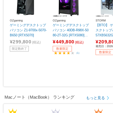
OZgaming
OZgaming
STORM
ゲーミングデスクトップ
ゲーミングデスクトップ
【BTO】 
パソコン Z1-9700x-5070-
パソコン 40DB-R98X-50
スクトップパ
B650 [RTX5070]
80-2T-32G [RTX5080]
57XB5632G
【sof001】
060 8GB] 
¥299,800
¥449,800
¥209,8
(税込)
(税込)
発売日：202
限定数終了
数量限定
数量限定
（1）
Macノート（MacBook） ランキング
もっと見る