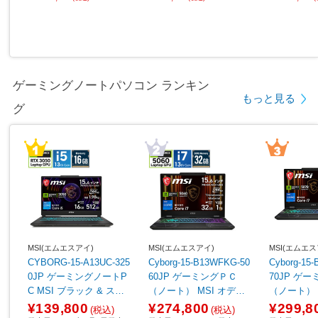
ゲーミングノートパソコン ランキン
もっと見る
グ
MSI(エムエスアイ)
MSI(エムエスアイ)
MSI(エムエス
CYBORG-15-A13UC-325
Cyborg-15-B13WFKG-50
Cyborg-15
0JP ゲーミングノートP
60JP ゲーミングＰＣ
70JP ゲ
C MSI ブラック & スケ
（ノート） MSI オデッ
（ノート） オデッセイ
ルトン ［15.6型 /Window
セイグレイ & スケルトン
レイ & スケ
¥139,800
¥274,800
¥299,8
(税込)
(税込)