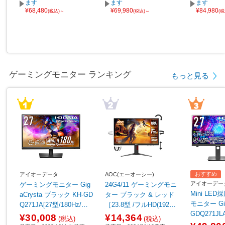
ます
ます
ます
¥68,480
¥69,980
¥84,980
(税込)～
(税込)～
(
ゲーミングモニター ランキング
もっと見る
おすすめ
アイオーデータ
AOC(エーオーシー)
アイオーデー
ゲーミングモニター Gig
24G4/11 ゲーミングモニ
Mini LE
aCrysta ブラック KH-GD
ター ブラック & レッド
モニター Gig
Q271JA[27型/180Hz/WQ
［23.8型 /フルHD(1920×
GDQ271J
HD/AHVAパネル]
1080) /ワイド /180Hz］
¥30,008
¥14,364
(税込)
(税込)
［27型/WQH