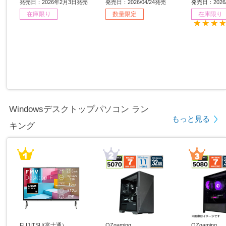
s11 Home /intel Core i5 /
［15.6型 /Windows11 Ho
6型 /Window
発売日：2026年2月3日発売
発売日：2026/04/24発売
発売日：2026/
メモリ：16GB /SSD：51
me /intel Core i7 /メモ
ntel Core
在庫限り
数量限定
在庫限り
2GB /日本語版キーボー
リ：32GB /SSD：1TB /
GB /SSD
ド /2026年1月モデル］
日本語版キーボード /202
版キーボード
6年4月モデル］ 【sof00
モデル］
1】
Windowsデスクトップパソコン ラン
もっと見る
キング
FUJITSU(富士通）
OZgaming
OZgaming