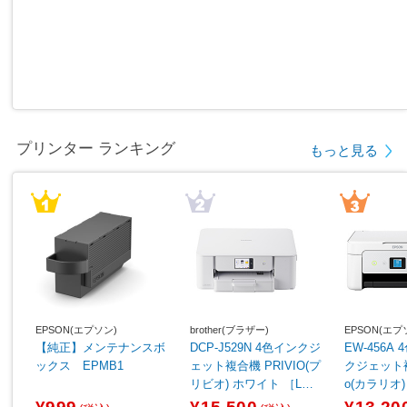
プリンター ランキング
もっと見る
EPSON(エプソン)
brother(ブラザー)
EPSON(エプ
【純正】メンテナンスボ
DCP-J529N 4色インクジ
EW-456A
ックス EPMB1
ェット複合機 PRIVIO(プ
クジェット複合
リビオ) ホワイト ［L判
o(カラリオ
～A4］
［カード／