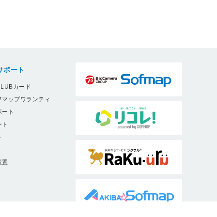
サポート
LUBカード
フマップワランティ
ポート
ート
ト
9
設置