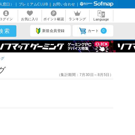
人窓口）
|
プレミアムCLUB
|
お問い合わせ
|
ログイン
お気に入り
ポイント確認
ランキング
Language
新規会員登録
カート
0
ング
グ
（集計期間：7月30日～8月5日）