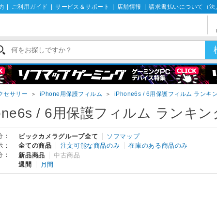
約
|
ご利用ガイド
|
サービス＆サポート
|
店舗情報
|
請求書払いについて（法
アクセサリー
＞
iPhone用保護フィルム
＞
iPhone6s / 6用保護フィルム ランキ
hone6s / 6用保護フィルム ランキン
分：
ビックカメラグループ全て
ソフマップ
示：
全ての商品
注文可能な商品のみ
在庫のある商品のみ
分：
新品商品
中古商品
週間
月間