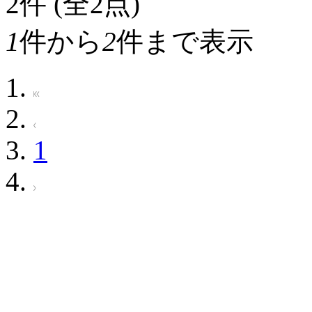
2
件 (全2点)
1
件から
2
件まで表示
1