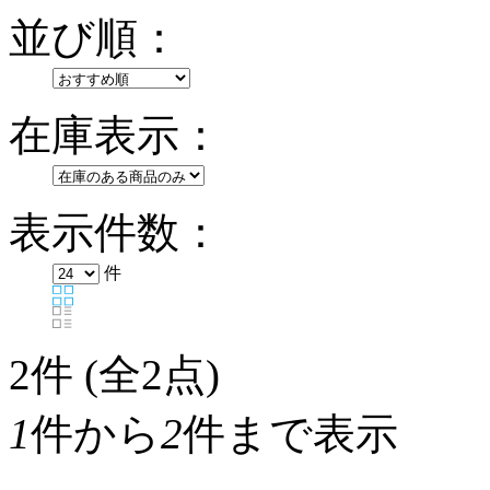
並び順：
在庫表示：
表示件数：
件
2
件 (全2点)
1
件から
2
件まで表示