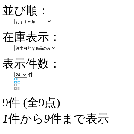
並び順：
在庫表示：
表示件数：
件
9
件 (全9点)
1
件から
9
件まで表示