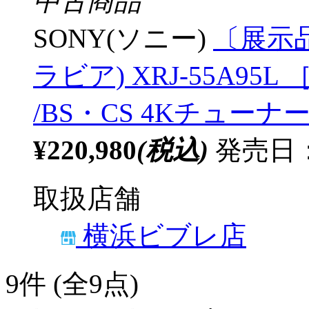
中古商品
SONY(ソニー)
〔展示品
ラビア) XRJ-55A95L ［
/BS・CS 4Kチューナー
¥220,980
(税込)
発売日：2
取扱店舗
横浜ビブレ店
9
件 (全9点)