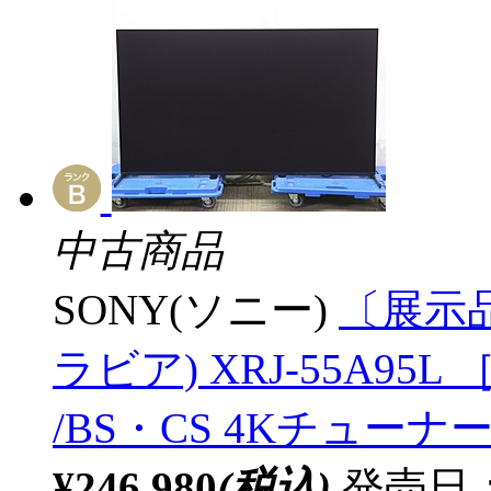
中古商品
SONY(ソニー)
〔展示品
ラビア) XRJ-55A95L ［
/BS・CS 4Kチューナー
¥246,980
(税込)
発売日：