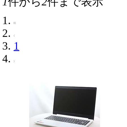
1
件から
2
件まで表示
1