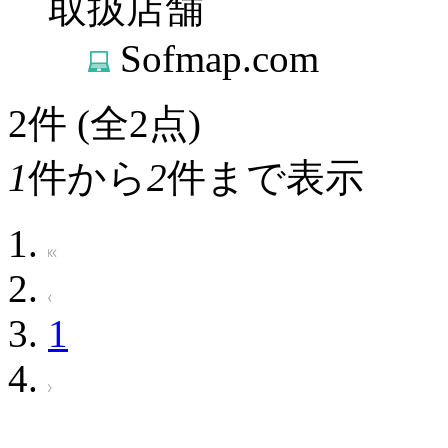
取扱店舗
Sofmap.com
2
件 (全2点)
1
件から
2
件まで表示
1