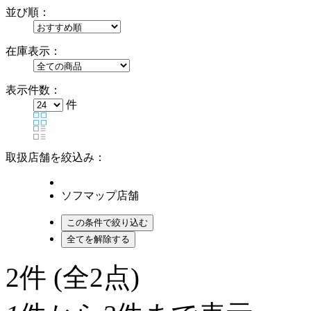
並び順：
在庫表示：
表示件数：
件
取扱店舗を絞込み：
ソフマップ店舗
2
件 (全2点)