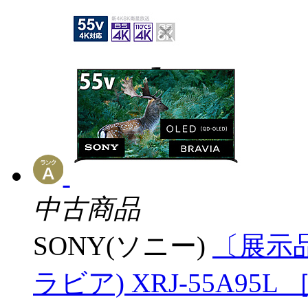
中古商品
SONY(ソニー)
〔展示品
ラビア) XRJ-55A95L ［