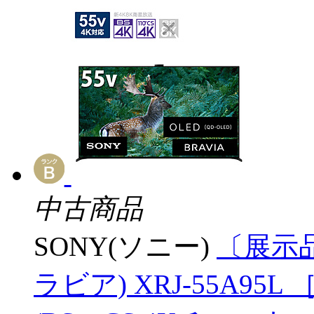
中古商品
SONY(ソニー)
〔展示品
ラビア) XRJ-55A95L ［