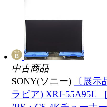
中古商品
SONY(ソニー)
〔展示品
ラビア) XRJ-55A95L ［
/BS・CS 4Kチューナー