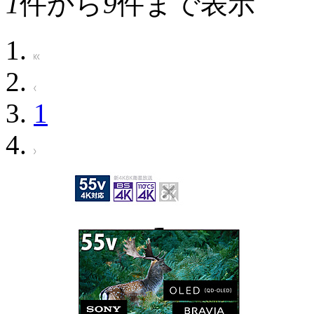
1
件から
9
件まで表示
1