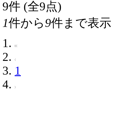
9
件 (全9点)
1
件から
9
件まで表示
1